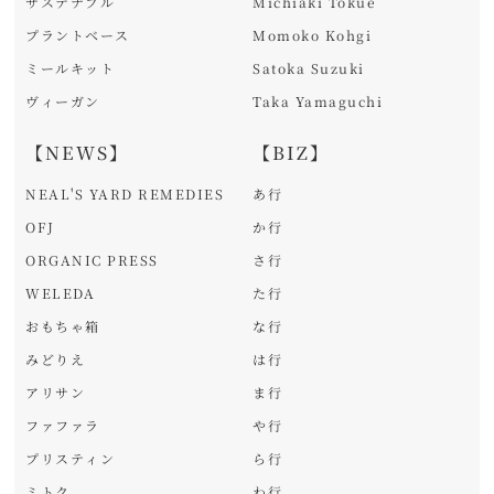
サステナブル
Michiaki Tokue
プラントベース
Momoko Kohgi
ミールキット
Satoka Suzuki
ヴィーガン
Taka Yamaguchi
【NEWS】
【BIZ】
NEAL'S YARD REMEDIES
あ行
OFJ
か行
ORGANIC PRESS
さ行
WELEDA
た行
おもちゃ箱
な行
みどりえ
は行
アリサン
ま行
ファファラ
や行
プリスティン
ら行
ミトク
わ行