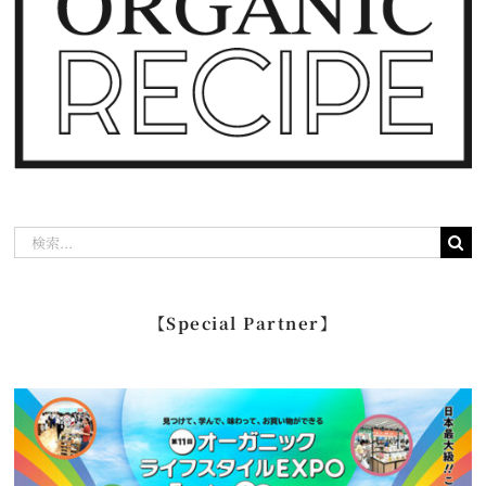
検
索
…
【Special Partner】