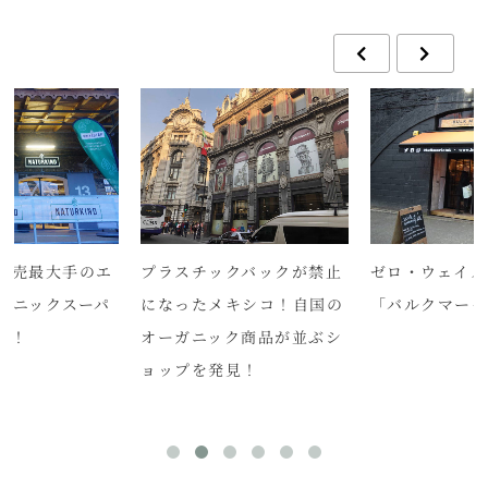
クバックが禁止
ゼロ・ウェイストショップ
コロナでロッ
キシコ！自国の
「バルクマーケット」
LAは、オーガ
ク商品が並ぶシ
ケットがアツい
見！