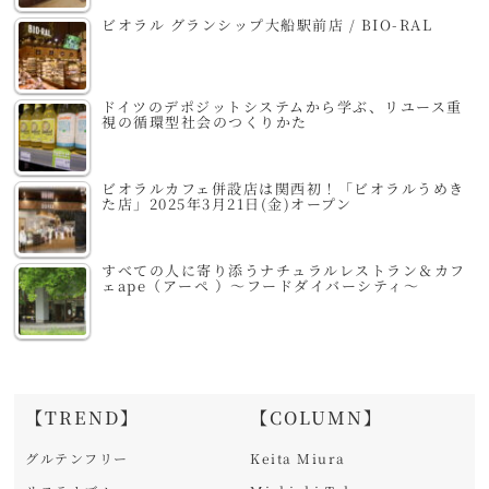
ビオラル グランシップ大船駅前店 / BIO-RAL
ドイツのデポジットシステムから学ぶ、リユース重
視の循環型社会のつくりかた
ビオラルカフェ併設店は関西初！「ビオラルうめき
た店」2025年3月21日(金)オープン
すべての人に寄り添うナチュラルレストラン＆カフ
ェape（アーペ ）～フードダイバーシティ～
【TREND】
【COLUMN】
グルテンフリー
Keita Miura