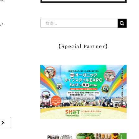
検
い
索
…
【Special Partner】