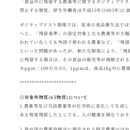
「食品中に残留する農薬等に関するポジティブリス
禁止する制度。厚生労働省は平成15年(2003年)に食
ポジティブリスト制度では、従来の食品衛生法では残
へと、「残留基準」の設定対象となる農薬等が大幅
われていなくても外国で使われる農薬など、「残留
といった問題があったが、新たな制度により、｢残
に残留する場合は、その食品の販売等が規制される。
※ppm：100万分の1。1ppmは、食品1kg中に
***********************
◎対象外物質(65物質)について
1.農薬等及び当該農薬等が化学的に変化して生成
ある程度残留したとしても、人の健康を損なうおそ
2.我が国の農薬取締法に規定される特定農薬のほ