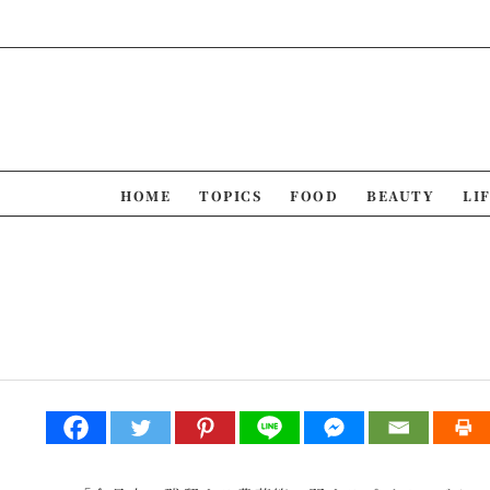
Skip
to
content
HOME
TOPICS
FOOD
BEAUTY
LI