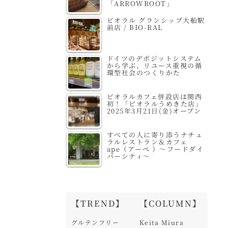
「ARROWROOT」
ビオラル グランシップ大船駅
前店 / BIO-RAL
ドイツのデポジットシステム
から学ぶ、リユース重視の循
環型社会のつくりかた
ビオラルカフェ併設店は関西
初！「ビオラルうめきた店」
2025年3月21日(金)オープン
すべての人に寄り添うナチュ
ラルレストラン＆カフェ
ape（アーペ ）～フードダイ
バーシティ～
【TREND】
【COLUMN】
グルテンフリー
Keita Miura