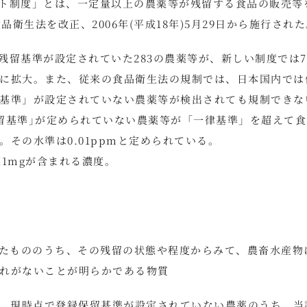
ト制度」とは、一定量以上の農薬等が残留する食品の販売等
品衛生法を改正、2006年(平成18年)5月29日から施行され
留基準が設定されていた283の農薬等が、新しい制度では7
に拡大。また、従来の食品衛生法の規制では、日本国内では
基準」が設定されていない農薬等が検出されても規制できな
留基準｣が定められていない農薬等が「一律基準」を超えて食
その水準は0.01ppmと定められている。
農薬1mgが含まれる濃度。
したもののうち、その残留の状態や程度からみて、農畜水産物
れがないことが明らかである物質
か、現時点で登録保留基準が設定されていない農薬のうち、当