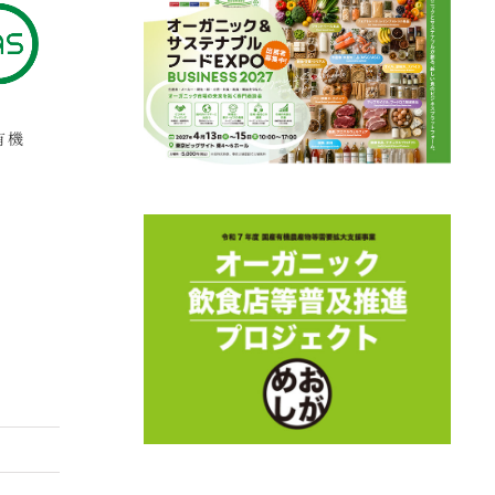
有機
ゲノム編集技術応用食
アニマルウェルフェア
加
品
ANIMAL WELFARE
ざ