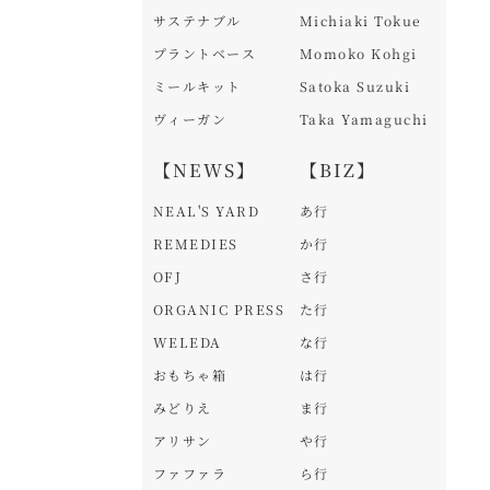
サステナブル
Michiaki Tokue
プラントベース
Momoko Kohgi
ミールキット
Satoka Suzuki
ヴィーガン
Taka Yamaguchi
【NEWS】
【BIZ】
NEAL'S YARD
あ行
REMEDIES
か行
OFJ
さ行
ORGANIC PRESS
た行
WELEDA
な行
おもちゃ箱
は行
みどりえ
ま行
アリサン
や行
ファファラ
ら行