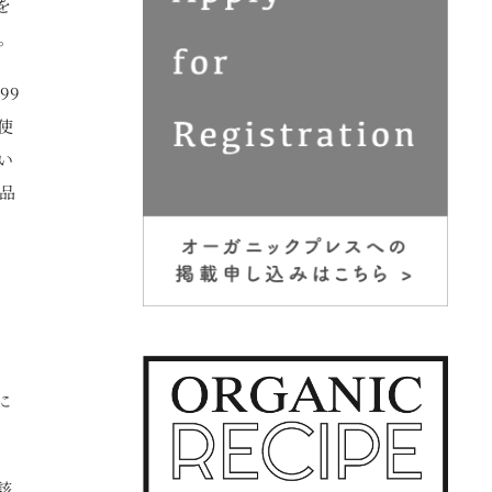
を
た。
99
使
い
品
に
該