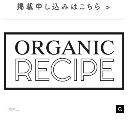
検
索
…