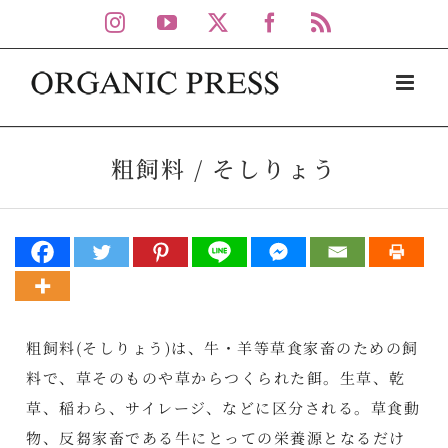
Skip
Instagram
YouTube
X
Facebook
Rss
to
content
粗飼料 / そしりょう
粗飼料(そしりょう)は、牛・羊等草食家畜のための飼
料で、草そのものや草からつくられた餌。生草、乾
草、稲わら、サイレージ、などに区分される。草食動
物、反芻家畜である牛にとっての栄養源となるだけ