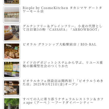
Biople by CosmeKitchen タカシマヤ ゲートタ
ワーモール店
グルテンフリー＆グレインフリー。小麦の代替とし
て注目第3の粉「CASSAVA」「ARROWROOT」
ビオラル グランシップ大船駅前店 / BIO-RAL
ドイツのデポジットシステムから学ぶ、リユース重
視の循環型社会のつくりかた
ビオラルカフェ併設店は関西初！「ビオラルうめき
た店」2025年3月21日(金)オープン
すべての人に寄り添うナチュラルレストラン＆カフ
ェape（アーペ ）～フードダイバーシティ～