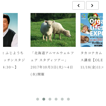
at ふじようち
「北海道アニマルウェルフ
タカコナカム
Eキッチンスタジ
ェア スタディツアー」
ス講座【OLE
)14:30～】
2017年10月3日(火)～4日
11/18(金)11:
(水)開催