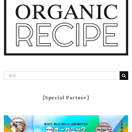
検
索
…
【Special Partner】