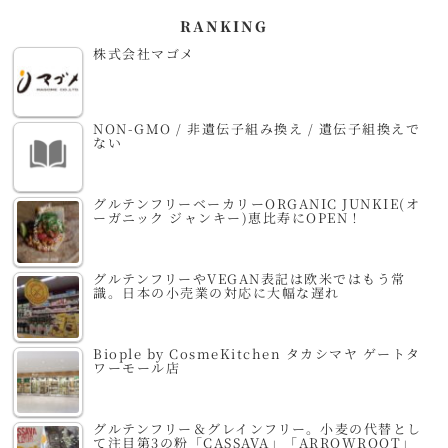
RANKING
株式会社マゴメ
NON-GMO / 非遺伝子組み換え / 遺伝子組換えで
ない
グルテンフリーベーカリーORGANIC JUNKIE(オ
ーガニック ジャンキー)恵比寿にOPEN！
グルテンフリーやVEGAN表記は欧米ではもう常
識。日本の小売業の対応に大幅な遅れ
Biople by CosmeKitchen タカシマヤ ゲートタ
ワーモール店
グルテンフリー＆グレインフリー。小麦の代替とし
て注目第3の粉「CASSAVA」「ARROWROOT」