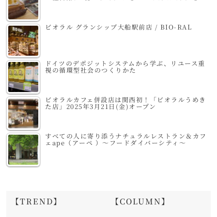
ビオラル グランシップ大船駅前店 / BIO-RAL
ドイツのデポジットシステムから学ぶ、リユース重
視の循環型社会のつくりかた
ビオラルカフェ併設店は関西初！「ビオラルうめき
た店」2025年3月21日(金)オープン
すべての人に寄り添うナチュラルレストラン＆カフ
ェape（アーペ ）～フードダイバーシティ～
【TREND】
【COLUMN】