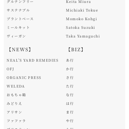
グルテンフリー
Keita Miura
サステナブル
Michiaki Tokue
プラントベース
Momoko Kohgi
ミールキット
Satoka Suzuki
ヴィーガン
Taka Yamaguchi
【NEWS】
【BIZ】
NEAL'S YARD REMEDIES
あ行
OFJ
か行
ORGANIC PRESS
さ行
WELEDA
た行
おもちゃ箱
な行
みどりえ
は行
アリサン
ま行
ファファラ
や行