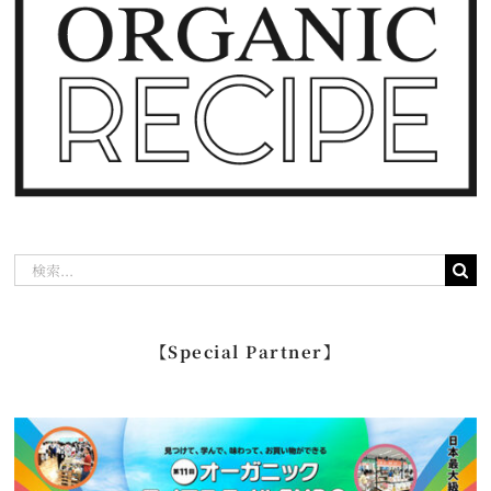
検
索
…
【Special Partner】