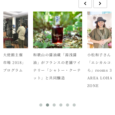
ス大使館主催
和歌山の醤油蔵「湯浅醤
小松和子さんイ
市場 2018」
油」がフランスの老舗ワイ
「エシカルコ
オプログラム
ナリー「シャトー・クーテ
ら」rooms 31
ット」と共同醸造
AREA LOHA
ZONE