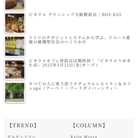
ビオラル グランシップ大船駅前店 / BIO-RAL
ドイツのデポジットシステムから学ぶ、リユース重
視の循環型社会のつくりかた
ビオラルカフェ併設店は関西初！「ビオラルうめき
た店」2025年3月21日(金)オープン
すべての人に寄り添うナチュラルレストラン＆カフ
ェape（アーペ ）～フードダイバーシティ～
【TREND】
【COLUMN】
グルテンフリー
Keita Miura