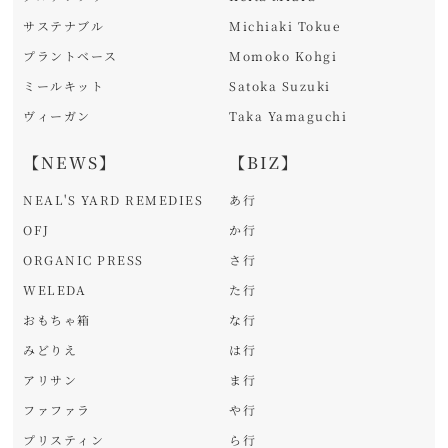
サステナブル
Michiaki Tokue
プラントベース
Momoko Kohgi
ミールキット
Satoka Suzuki
ヴィーガン
Taka Yamaguchi
【NEWS】
【BIZ】
NEAL'S YARD REMEDIES
あ行
OFJ
か行
ORGANIC PRESS
さ行
WELEDA
た行
おもちゃ箱
な行
みどりえ
は行
アリサン
ま行
ファファラ
や行
プリスティン
ら行