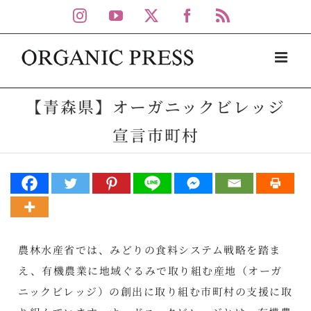
Skip
Instagram
YouTube
X
Facebook
Rss
to
content
【青森県】オーガニックビレッジ
宣言市町村
農林水産省では、みどりの食料システム戦略を踏ま
え、有機農業に地域ぐるみで取り組む産地（オーガ
ニックビレッジ）の創出に取り組む市町村の支援に取