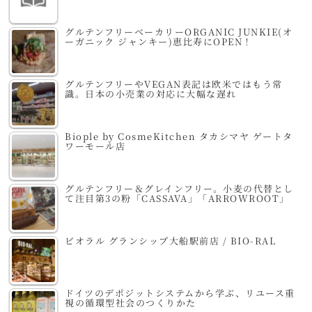
グルテンフリーベーカリーORGANIC JUNKIE(オ
ーガニック ジャンキー)恵比寿にOPEN！
グルテンフリーやVEGAN表記は欧米ではもう常
識。日本の小売業の対応に大幅な遅れ
Biople by CosmeKitchen タカシマヤ ゲートタ
ワーモール店
グルテンフリー＆グレインフリー。小麦の代替とし
て注目第3の粉「CASSAVA」「ARROWROOT」
ビオラル グランシップ大船駅前店 / BIO-RAL
ドイツのデポジットシステムから学ぶ、リユース重
視の循環型社会のつくりかた