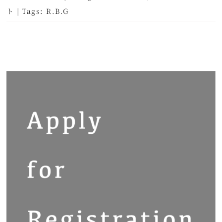
ト
|
Tags:
R.B.G