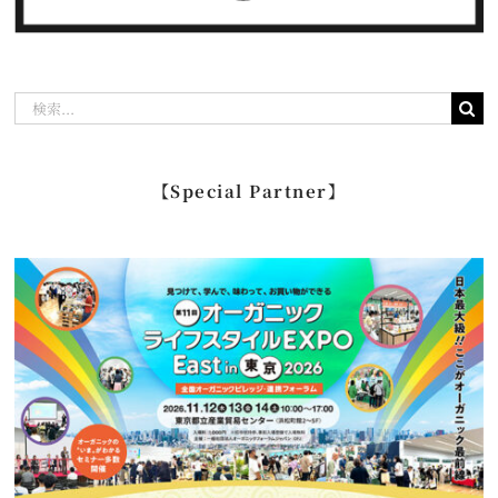
検
索
…
【Special Partner】