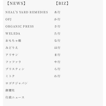
【NEWS】
【BIZ】
NEAL'S YARD REMEDIES
あ行
OFJ
か行
ORGANIC PRESS
さ行
WELEDA
た行
おもちゃ箱
な行
みどりえ
は行
アリサン
ま行
ファファラ
や行
プリスティン
ら行
ミトク
わ行
ロゴナジャパン
創健社
行政ニュース