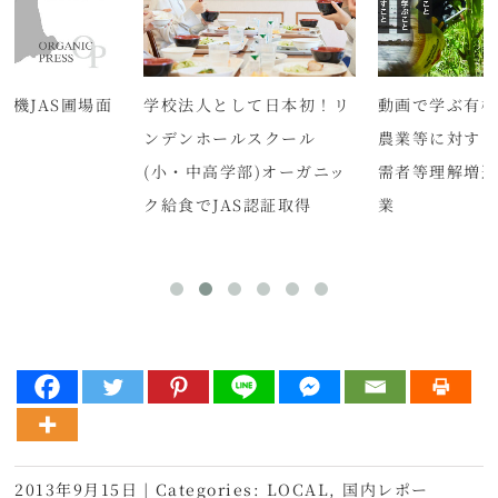
有機JAS圃場面
学校法人として日本初！リ
動画で学ぶ有機J
ンデンホールスクール
農業等に対す
(小・中高学部)オーガニッ
需者等理解増
ク給食でJAS認証取得
業
2013年9月15日
|
Categories:
LOCAL
,
国内レポー