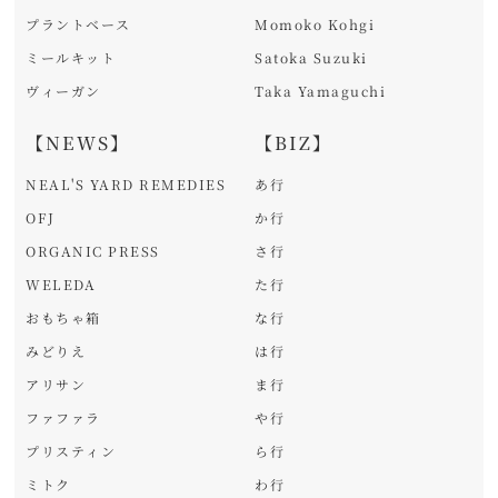
プラントベース
Momoko Kohgi
ミールキット
Satoka Suzuki
ヴィーガン
Taka Yamaguchi
【NEWS】
【BIZ】
NEAL'S YARD REMEDIES
あ行
OFJ
か行
ORGANIC PRESS
さ行
WELEDA
た行
おもちゃ箱
な行
みどりえ
は行
アリサン
ま行
ファファラ
や行
プリスティン
ら行
ミトク
わ行