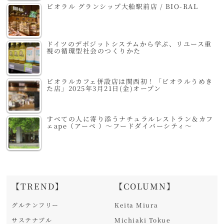
ビオラル グランシップ大船駅前店 / BIO-RAL
ドイツのデポジットシステムから学ぶ、リユース重
視の循環型社会のつくりかた
ビオラルカフェ併設店は関西初！「ビオラルうめき
た店」2025年3月21日(金)オープン
すべての人に寄り添うナチュラルレストラン＆カフ
ェape（アーペ ）～フードダイバーシティ～
【TREND】
【COLUMN】
グルテンフリー
Keita Miura
サステナブル
Michiaki Tokue