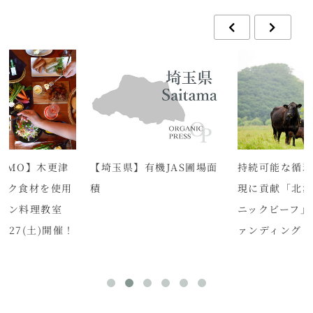
DMO】木更津
【埼玉県】有機JAS圃場面
持続可能な循
ック食材を使用
積
現に貢献「北
イン料理教室
ニックビーフ」
・3/27(土)開催！
ァンディング