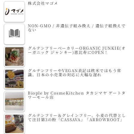
株式会社マゴメ
NON-GMO / 非遺伝子組み換え / 遺伝子組換えで
ない
グルテンフリーベーカリーORGANIC JUNKIE(オ
ーガニック ジャンキー)恵比寿にOPEN！
グルテンフリーやVEGAN表記は欧米ではもう常
識。日本の小売業の対応に大幅な遅れ
Biople by CosmeKitchen タカシマヤ ゲートタ
ワーモール店
グルテンフリー＆グレインフリー。小麦の代替とし
て注目第3の粉「CASSAVA」「ARROWROOT」