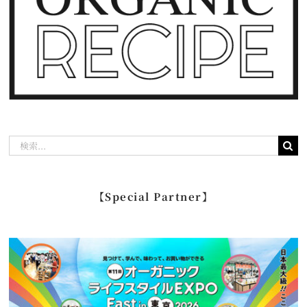
検
索
…
【Special Partner】