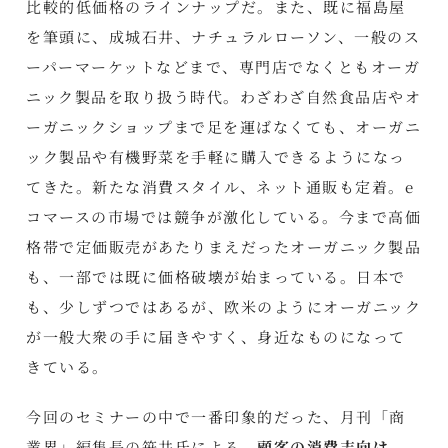
比較的低価格のラインナップだ。また、既に福島屋
を筆頭に、成城石井、ナチュラルローソン、一般のス
ーパーマーケットなどまで、専門店でなくともオーガ
ニック製品を取り扱う時代。わざわざ自然食品店やオ
ーガニックショップまで足を運ばなくても、オーガニ
ック製品や有機野菜を手軽に購入できるようになっ
てきた。新たな消費スタイル、ネット通販も定着。e
コマースの市場では競争が激化している。今まで高価
格帯で定価販売があたりまえだったオーガニック製品
も、一部では既に価格破壊が始まっている。日本で
も、少しずつではあるが、欧米のようにオーガニック
が一般大衆の手に届きやすく、身近なものになって
きている。
今回のセミナーの中で一番印象的だった、月刊「商
業界」編集長の笹井氏による、
顧客の消費志向は