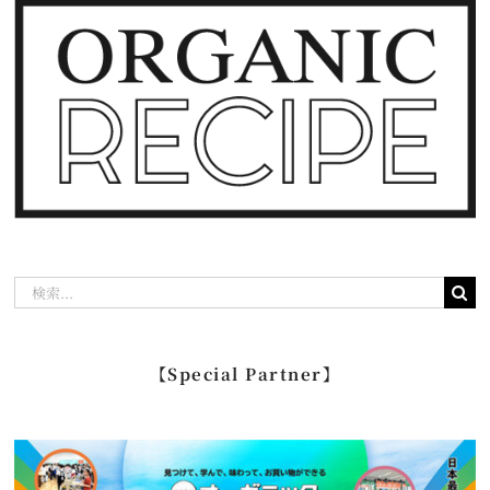
検
索
…
【Special Partner】