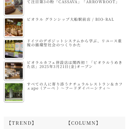
て注目第3の粉「CASSAVA」「ARROWROOT」
ビオラル グランシップ大船駅前店 / BIO-RAL
ドイツのデポジットシステムから学ぶ、リユース重
視の循環型社会のつくりかた
ビオラルカフェ併設店は関西初！「ビオラルうめき
た店」2025年3月21日(金)オープン
すべての人に寄り添うナチュラルレストラン＆カフ
ェape（アーペ ）～フードダイバーシティ～
【TREND】
【COLUMN】