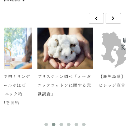
校で初！リンデ
プリスティン調べ「オーガ
【鹿児島県】オ
クールがほぼ
ニックコットンに関する意
ビレッジ宣言
ーガニック給
識調査」
提供を開始