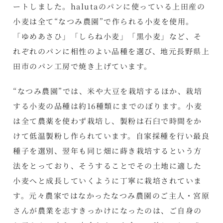
ートしました。halutaのパンに使っている上田産の
小麦は全て“なつみ農園”で作られる小麦を使用。
「ゆめあさひ」「しらね小麦」「黒小麦」など、そ
れぞれのパンに相性のよい品種を選び、地元長野県上
田市のパン工房で焼き上げています。
“なつみ農園”では、米や大豆を栽培するほか、栽培
する小麦の品種は約16種類にまでのぼります。小麦
は全て農薬を使わず栽培し、製粉は石臼で時間をか
けて低温製粉し作られています。自家採種を行い最良
種子を選別、翌年も同じ畑に蒔き栽培するという方
法をとっており、そうすることでその土地に適した
小麦へと成長していくように丁寧に栽培されていま
す。元々農家ではなかったなつみ農園のご主人・宮原
さんが農業を志すきっかけになったのは、ご自身の