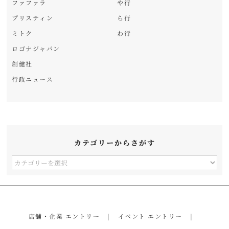
ファファラ
や行
プリスティン
ら行
ミトク
わ行
ロゴナジャパン
創健社
行政ニュース
カテゴリーからさがす
カ
テ
ゴ
リ
店舗・企業 エントリー
イベント エントリー
ー