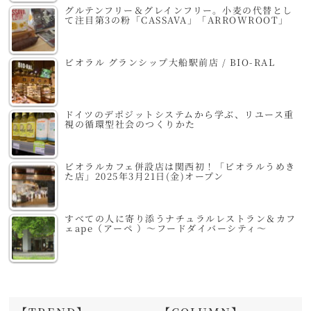
グルテンフリー＆グレインフリー。小麦の代替とし
て注目第3の粉「CASSAVA」「ARROWROOT」
ビオラル グランシップ大船駅前店 / BIO-RAL
ドイツのデポジットシステムから学ぶ、リユース重
視の循環型社会のつくりかた
ビオラルカフェ併設店は関西初！「ビオラルうめき
た店」2025年3月21日(金)オープン
すべての人に寄り添うナチュラルレストラン＆カフ
ェape（アーペ ）～フードダイバーシティ～