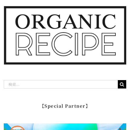
検
索
…
【Special Partner】