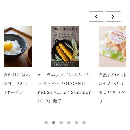
い卵かけごはん
オーガニックプレスのフリ
自然派Style
とたま」2021
ーペーパー「ORGANIC
おせんべいシリ
(金)オープン
PRESS vol.2 / Summer
さしいサラダ
2019」発行
り