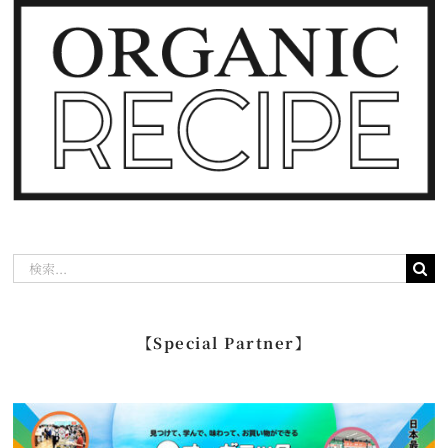
検
索
…
【Special Partner】