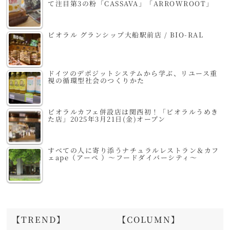
て注目第3の粉「CASSAVA」「ARROWROOT」
ビオラル グランシップ大船駅前店 / BIO-RAL
ドイツのデポジットシステムから学ぶ、リユース重
視の循環型社会のつくりかた
ビオラルカフェ併設店は関西初！「ビオラルうめき
た店」2025年3月21日(金)オープン
すべての人に寄り添うナチュラルレストラン＆カフ
ェape（アーペ ）～フードダイバーシティ～
【TREND】
【COLUMN】