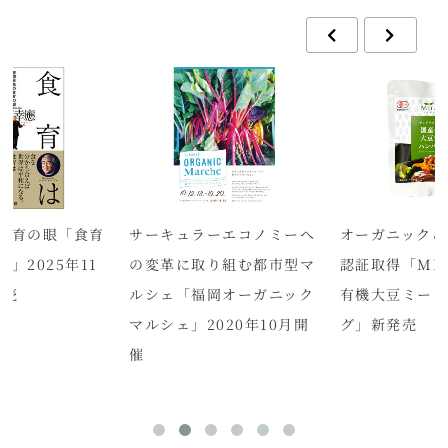
食育の眼「食育
サーキュラーエコノミーへ
オーガニック＆
」2025年11
の変革に取り組む都市型マ
認証取得「MIR
発売
ルシェ「福岡オーガニック
有機大豆ミート
マルシェ」2020年10月開
グ」新発売
催