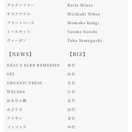
グルテンフリー
Keita Miura
サステナブル
Michiaki Tokue
プラントベース
Momoko Kohgi
ミールキット
Satoka Suzuki
ヴィーガン
Taka Yamaguchi
【NEWS】
【BIZ】
NEAL'S YARD REMEDIES
あ行
OFJ
か行
ORGANIC PRESS
さ行
WELEDA
た行
おもちゃ箱
な行
みどりえ
は行
アリサン
ま行
ファファラ
や行