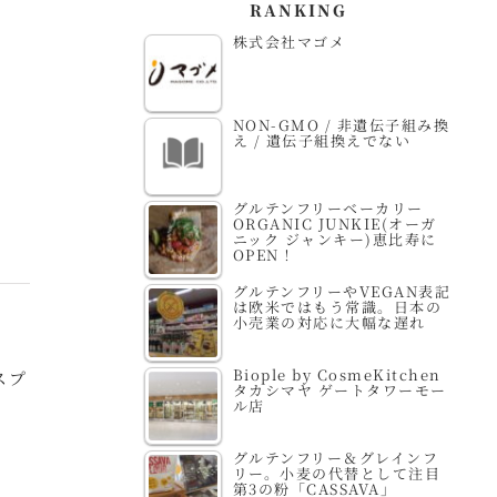
RANKING
株式会社マゴメ
NON-GMO / 非遺伝子組み換
え / 遺伝子組換えでない
グルテンフリーベーカリー
ORGANIC JUNKIE(オーガ
ニック ジャンキー)恵比寿に
OPEN！
グルテンフリーやVEGAN表記
は欧米ではもう常識。日本の
小売業の対応に大幅な遅れ
Biople by CosmeKitchen
スプ
タカシマヤ ゲートタワーモー
ル店
グルテンフリー＆グレインフ
リー。小麦の代替として注目
第3の粉「CASSAVA」