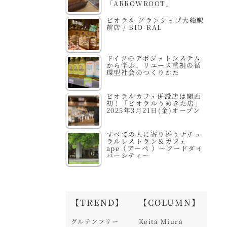
「ARROWROOT」
ビオラル グランシップ大船駅
前店 / BIO-RAL
ドイツのデポジットシステム
から学ぶ、リユース重視の循
環型社会のつくりかた
ビオラルカフェ併設店は関西
初！「ビオラルうめきた店」
2025年3月21日(金)オープン
すべての人に寄り添うナチュ
ラルレストラン＆カフェ
ape（アーペ ）～フードダイ
バーシティ～
【TREND】
【COLUMN】
グルテンフリー
Keita Miura