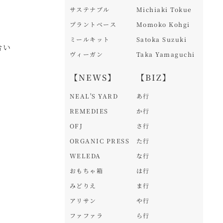
サステナブル
Michiaki Tokue
プラントベース
Momoko Kohgi
ミールキット
Satoka Suzuki
合い
ヴィーガン
Taka Yamaguchi
【NEWS】
【BIZ】
NEAL'S YARD
あ行
REMEDIES
か行
OFJ
さ行
ORGANIC PRESS
た行
WELEDA
な行
おもちゃ箱
は行
みどりえ
ま行
アリサン
や行
ファファラ
ら行