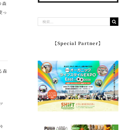
の森
使っ
検
索
…
【Special Partner】
る森
ッ
々