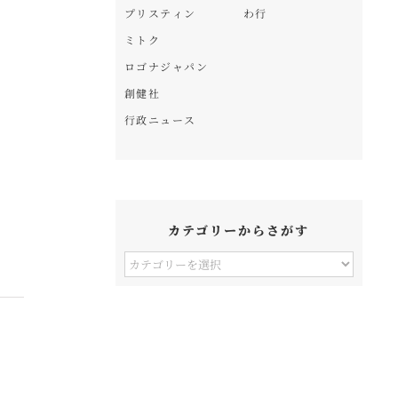
プリスティン
わ行
ミトク
ロゴナジャパン
創健社
行政ニュース
カテゴリーからさがす
カ
テ
ゴ
リ
ー
か