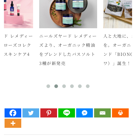
ード レメディー
ニールズヤード レメディー
人と大地に、
ドローズコレク
ズより、オーガニック精油
を。オーガニッ
らスキンケア4
をブレンドしたバスソルト
ンド「BIONO
3種が新発売
ワ）」誕生！