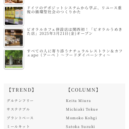
ドイツのデポジットシステムから学ぶ、リユース重
視の循環型社会のつくりかた
ビオラルカフェ併設店は関西初！「ビオラルうめき
た店」2025年3月21日(金)オープン
すべての人に寄り添うナチュラルレストラン＆カフ
ェape（アーペ ）～フードダイバーシティ～
【TREND】
【COLUMN】
グルテンフリー
Keita Miura
サステナブル
Michiaki Tokue
プラントベース
Momoko Kohgi
ミールキット
Satoka Suzuki