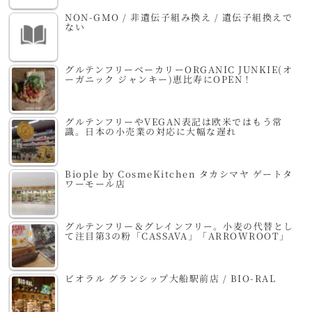
NON-GMO / 非遺伝子組み換え / 遺伝子組換えで
ない
グルテンフリーベーカリーORGANIC JUNKIE(オ
ーガニック ジャンキー)恵比寿にOPEN！
グルテンフリーやVEGAN表記は欧米ではもう常
識。日本の小売業の対応に大幅な遅れ
Biople by CosmeKitchen タカシマヤ ゲートタ
ワーモール店
グルテンフリー＆グレインフリー。小麦の代替とし
て注目第3の粉「CASSAVA」「ARROWROOT」
ビオラル グランシップ大船駅前店 / BIO-RAL