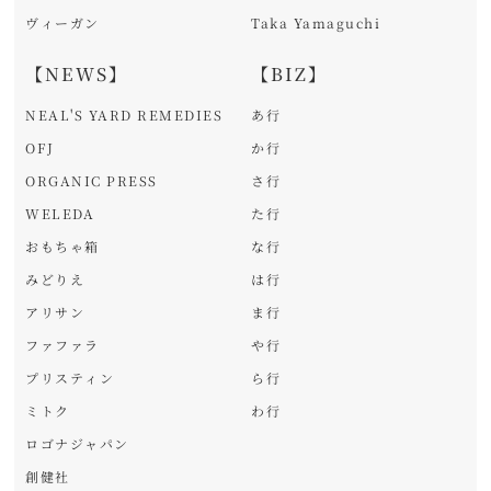
ヴィーガン
Taka Yamaguchi
【NEWS】
【BIZ】
NEAL'S YARD REMEDIES
あ行
OFJ
か行
ORGANIC PRESS
さ行
WELEDA
た行
おもちゃ箱
な行
みどりえ
は行
アリサン
ま行
ファファラ
や行
プリスティン
ら行
ミトク
わ行
ロゴナジャパン
創健社