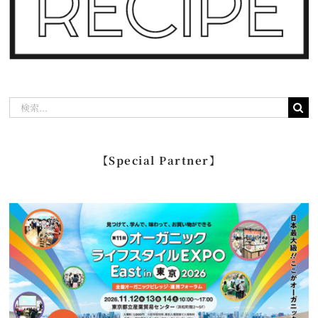
検
索
…
【Special Partner】