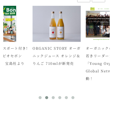
パスポート付き!
ORGANIC STORY オーガ
オーガニックの
K ビオセボン
ニックジュース オレンジ＆
若きリーダー
OK」宝島社より
りんご 710mlが新発売
「Young Orga
Global Net
動！