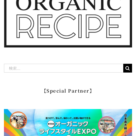
検
索
…
【Special Partner】