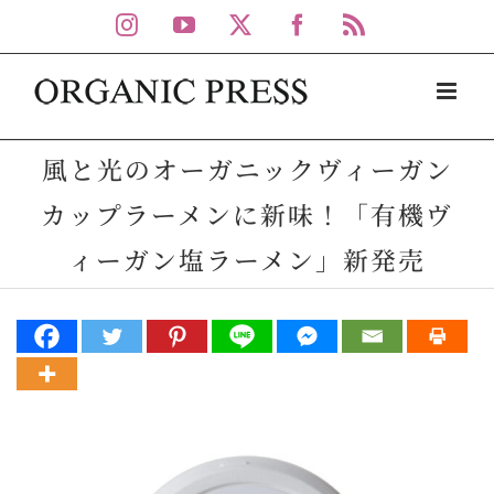
Skip
Instagram
YouTube
X
Facebook
Rss
to
content
風と光のオーガニックヴィーガン
カップラーメンに新味！「有機ヴ
ィーガン塩ラーメン」新発売