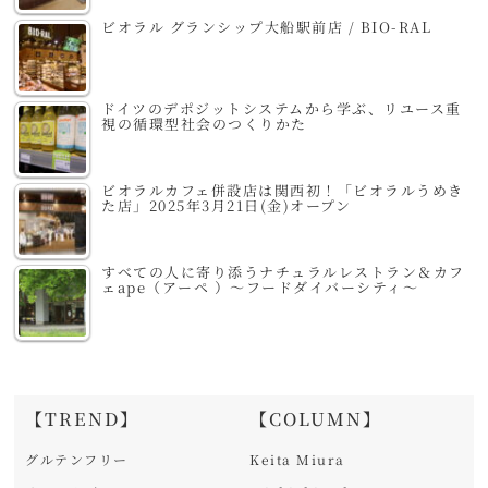
ビオラル グランシップ大船駅前店 / BIO-RAL
ドイツのデポジットシステムから学ぶ、リユース重
視の循環型社会のつくりかた
ビオラルカフェ併設店は関西初！「ビオラルうめき
た店」2025年3月21日(金)オープン
すべての人に寄り添うナチュラルレストラン＆カフ
ェape（アーペ ）～フードダイバーシティ～
【TREND】
【COLUMN】
グルテンフリー
Keita Miura