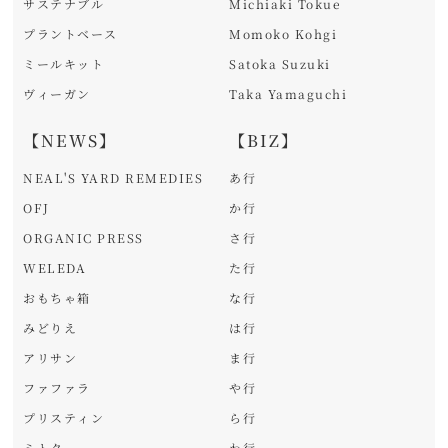
サステナブル
Michiaki Tokue
プラントベース
Momoko Kohgi
ミールキット
Satoka Suzuki
ヴィーガン
Taka Yamaguchi
【NEWS】
【BIZ】
NEAL'S YARD REMEDIES
あ行
OFJ
か行
ORGANIC PRESS
さ行
WELEDA
た行
おもちゃ箱
な行
みどりえ
は行
アリサン
ま行
ファファラ
や行
プリスティン
ら行
ミトク
わ行