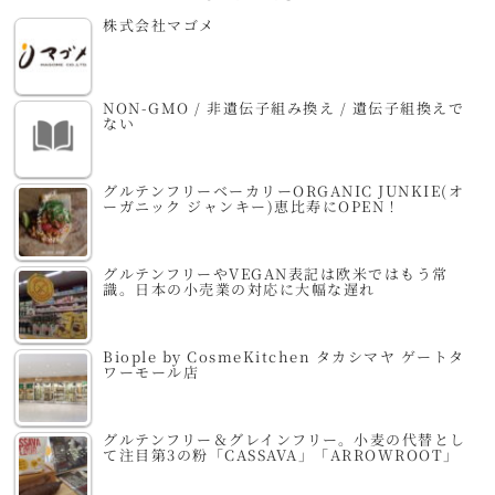
株式会社マゴメ
NON-GMO / 非遺伝子組み換え / 遺伝子組換えで
ない
グルテンフリーベーカリーORGANIC JUNKIE(オ
ーガニック ジャンキー)恵比寿にOPEN！
グルテンフリーやVEGAN表記は欧米ではもう常
識。日本の小売業の対応に大幅な遅れ
Biople by CosmeKitchen タカシマヤ ゲートタ
ワーモール店
グルテンフリー＆グレインフリー。小麦の代替とし
て注目第3の粉「CASSAVA」「ARROWROOT」