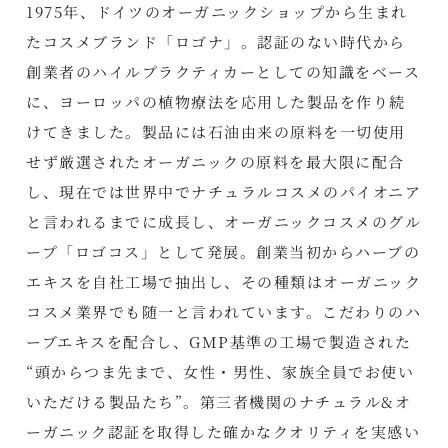
1975年、ドイツのオーガニックショップから生まれ
たコスメブランド「ロゴナ」。認証のない時代から
創業者のハイルプラクティカーとしての知識をベース
に、ヨーロッパの植物療法を応用した製品を作り続
けてきました。製品には石油由来の原料を一切使用
せず厳選されたオーガニックの原料を最大限に配合
し、現在では世界中でナチュラルコスメのパイオニア
と言われるまでに成長し、オーガニックコスメのグル
ープ「ロゴコス」として発展。創業当初からハーブの
エキスを自社工場で抽出し、その種類はオーガニック
コスメ業界でも随一と言われています。こだわりのハ
ーブエキスを配合し、GMP基準の工場で製造された
“頭からつま先まで、女性・男性、家族全員でお使い
いただける製品たち”。第三者機関のナチュラル&オ
ーガニック認証を取得した確かなクオリティを実感い