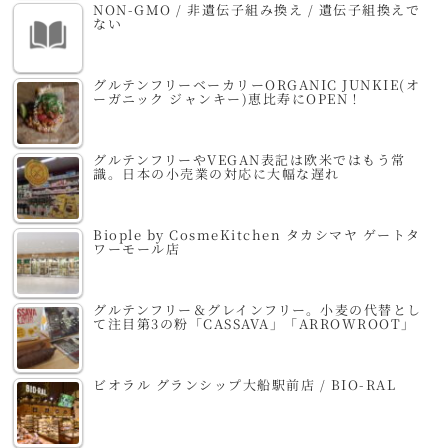
NON-GMO / 非遺伝子組み換え / 遺伝子組換えで
ない
グルテンフリーベーカリーORGANIC JUNKIE(オ
ーガニック ジャンキー)恵比寿にOPEN！
グルテンフリーやVEGAN表記は欧米ではもう常
識。日本の小売業の対応に大幅な遅れ
Biople by CosmeKitchen タカシマヤ ゲートタ
ワーモール店
グルテンフリー＆グレインフリー。小麦の代替とし
て注目第3の粉「CASSAVA」「ARROWROOT」
ビオラル グランシップ大船駅前店 / BIO-RAL