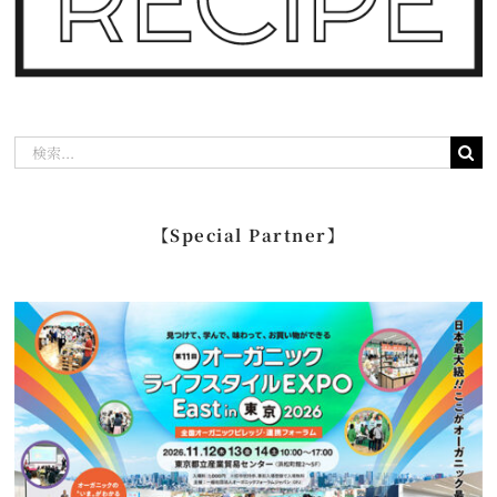
検
索
…
【Special Partner】