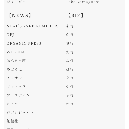
ヴィーガン
Taka Yamaguchi
【NEWS】
【BIZ】
NEAL'S YARD REMEDIES
あ行
OFJ
か行
ORGANIC PRESS
さ行
WELEDA
た行
おもちゃ箱
な行
みどりえ
は行
アリサン
ま行
ファファラ
や行
プリスティン
ら行
ミトク
わ行
ロゴナジャパン
創健社