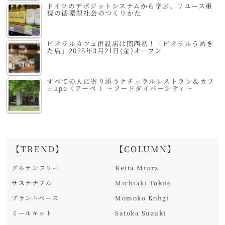
ドイツのデポジットシステムから学ぶ、リユース重
視の循環型社会のつくりかた
ビオラルカフェ併設店は関西初！「ビオラルうめき
た店」2025年3月21日(金)オープン
すべての人に寄り添うナチュラルレストラン＆カフ
ェape（アーペ ）～フードダイバーシティ～
【TREND】
【COLUMN】
グルテンフリー
Keita Miura
サステナブル
Michiaki Tokue
プラントベース
Momoko Kohgi
ミールキット
Satoka Suzuki