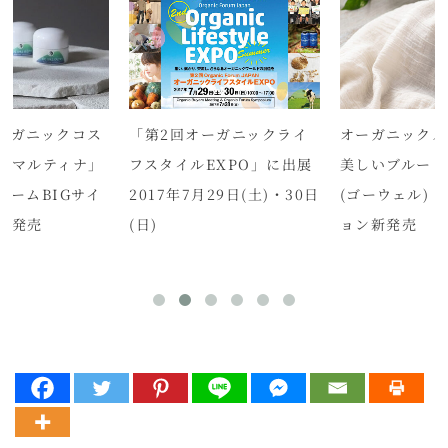
ーガニックコス
「第2回オーガニックライ
オーガニックス
「マルティナ」
フスタイルEXPO」に出展
美しいブルー！go
リームBIGサイ
2017年7月29日(土)・30日
(ゴーウェル) 
定発売
(日)
ョン新発売