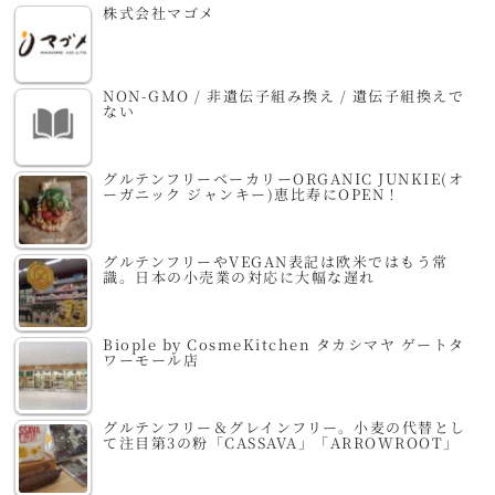
株式会社マゴメ
NON-GMO / 非遺伝子組み換え / 遺伝子組換えで
ない
グルテンフリーベーカリーORGANIC JUNKIE(オ
ーガニック ジャンキー)恵比寿にOPEN！
グルテンフリーやVEGAN表記は欧米ではもう常
識。日本の小売業の対応に大幅な遅れ
Biople by CosmeKitchen タカシマヤ ゲートタ
ワーモール店
グルテンフリー＆グレインフリー。小麦の代替とし
て注目第3の粉「CASSAVA」「ARROWROOT」