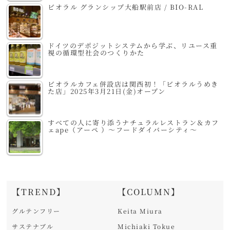
ビオラル グランシップ大船駅前店 / BIO-RAL
ドイツのデポジットシステムから学ぶ、リユース重
視の循環型社会のつくりかた
ビオラルカフェ併設店は関西初！「ビオラルうめき
た店」2025年3月21日(金)オープン
すべての人に寄り添うナチュラルレストラン＆カフ
ェape（アーペ ）～フードダイバーシティ～
【TREND】
【COLUMN】
グルテンフリー
Keita Miura
サステナブル
Michiaki Tokue