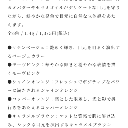
カオバターやセサミオイルがデリケートな目元を守り
ながら、鮮やかな発色で目元に自然な立体感をあた
えます。
全6色 / 1.4g / 1,375円(税込)
●サテンベージュ：艶めく輝き、目元を明るく演出す
るベージュカラー
●モーヴピンク：華やかな輝きと穏やかな表情を描
くモーヴピンク
●シャインオレンジ：フレッシュでポジティブなパワ
ーに満たされるシャインオレンジ
●コッパーオレンジ：凛とした眼差し、光と影で奥
行きをあたえるコッパ―オレンジ
●キャラメルブラウン：マットな質感で肌に溶け込
み、シックな目元を演出するキャラメルブラウン