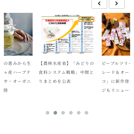
海の恵みから生
【農林水産省】「みどりの
ピープルツリー
シャ産ハーブテ
食料システム戦略」中間と
レード＆オーガ
ッサ・オーガニ
りまとめを公表
コ」に新作登
上陸
ジもリニューア