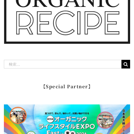
検
索
…
【Special Partner】