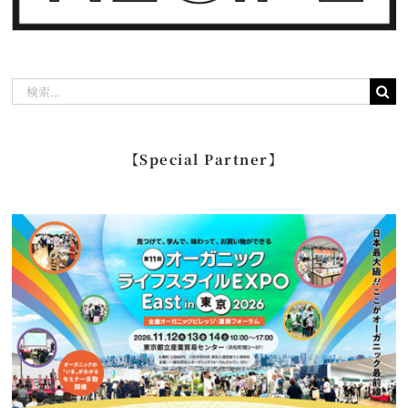
検
索
…
【Special Partner】