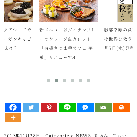
クチアシードで
新メニューはグルテンフリ
服部幸應の食
ィーガンキャビ
ーのクレープ＆ガレット
は世界を救う」2
し味は？
「有機さつま芋カフェ 芋
月5日(水)発売
菓」リニューアル
2019年11月28日
|
Categories:
NEWS
,
新製品
|
Tags: