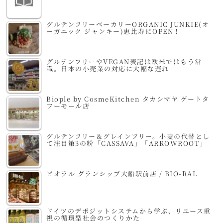
グルテンフリーベーカリーORGANIC JUNKIE(オ
ーガニック ジャンキー)恵比寿にOPEN！
グルテンフリーやVEGAN表記は欧米ではもう常
識。日本の小売業の対応に大幅な遅れ
Biople by CosmeKitchen タカシマヤ ゲートタ
ワーモール店
グルテンフリー＆グレインフリー。小麦の代替とし
て注目第3の粉「CASSAVA」「ARROWROOT」
ビオラル グランシップ大船駅前店 / BIO-RAL
ドイツのデポジットシステムから学ぶ、リユース重
視の循環型社会のつくりかた