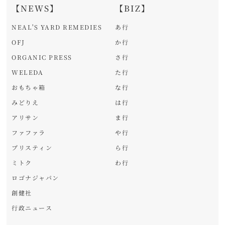
【NEWS】
【BIZ】
NEAL'S YARD REMEDIES
あ行
OFJ
か行
ORGANIC PRESS
さ行
WELEDA
た行
おもちゃ箱
な行
みどりえ
は行
アリサン
ま行
ファファラ
や行
プリスティン
ら行
ミトク
わ行
ロゴナジャパン
創健社
行政ニュース