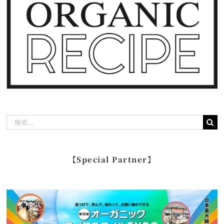
検
索
…
【Special Partner】