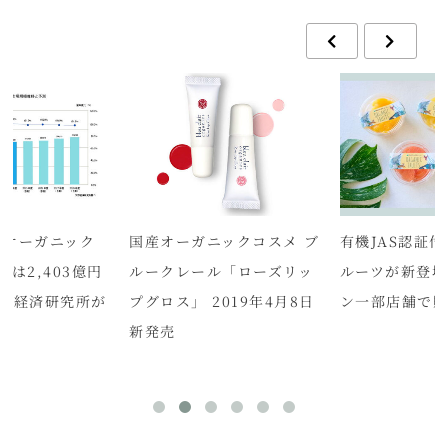
度のオーガニック
国産オーガニックコスメ ブ
有機JAS認証
は2,403億円
ルークレール「ローズリッ
ルーツが新登場
矢野経済研究所が
プグロス」 2019年4月8日
ン一部店舗で
新発売