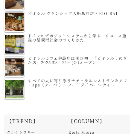
ビオラル グランシップ大船駅前店 / BIO-RAL
ドイツのデポジットシステムから学ぶ、リユース重
視の循環型社会のつくりかた
ビオラルカフェ併設店は関西初！「ビオラルうめき
た店」2025年3月21日(金)オープン
すべての人に寄り添うナチュラルレストラン＆カフ
ェape（アーペ ）～フードダイバーシティ～
【TREND】
【COLUMN】
グルテンフリー
Keita Miura