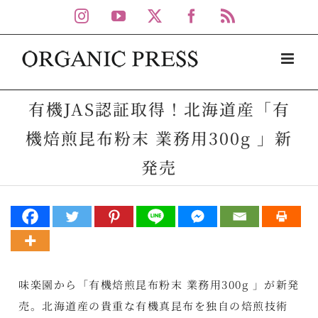
Skip
Instagram
YouTube
X
Facebook
Rss
to
content
有機JAS認証取得！北海道産「有
機焙煎昆布粉末 業務用300g 」新
発売
味楽園から「有機焙煎昆布粉末 業務用300g 」が新発
売。北海道産の貴重な有機真昆布を独自の焙煎技術