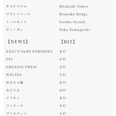
サステナブル
Michiaki Tokue
プラントベース
Momoko Kohgi
ミールキット
Satoka Suzuki
ヴィーガン
Taka Yamaguchi
【NEWS】
【BIZ】
NEAL'S YARD REMEDIES
あ行
OFJ
か行
ORGANIC PRESS
さ行
WELEDA
た行
おもちゃ箱
な行
みどりえ
は行
アリサン
ま行
ファファラ
や行
プリスティン
ら行