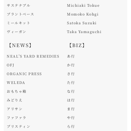
サステナブル
Michiaki Tokue
プラントベース
Momoko Kohgi
ミールキット
Satoka Suzuki
ヴィーガン
Taka Yamaguchi
【NEWS】
【BIZ】
NEAL'S YARD REMEDIES
あ行
OFJ
か行
ORGANIC PRESS
さ行
WELEDA
た行
おもちゃ箱
な行
みどりえ
は行
アリサン
ま行
ファファラ
や行
プリスティン
ら行