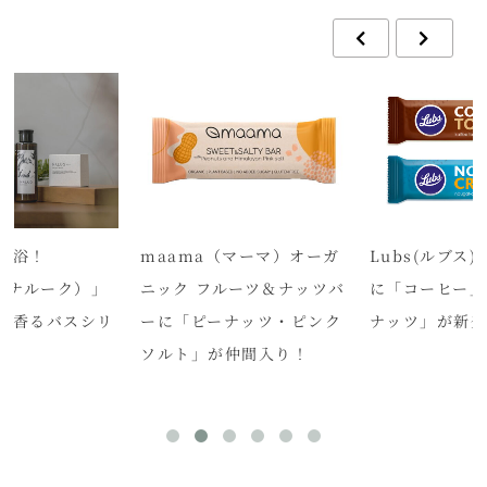
林浴！
maama（マーマ）オーガ
Lubs(ルブス
Q（ナルーク）」
ニック フルーツ＆ナッツバ
に「コーヒー」
森香るバスシリ
ーに「ピーナッツ・ピンク
ナッツ」が新
売
ソルト」が仲間入り！