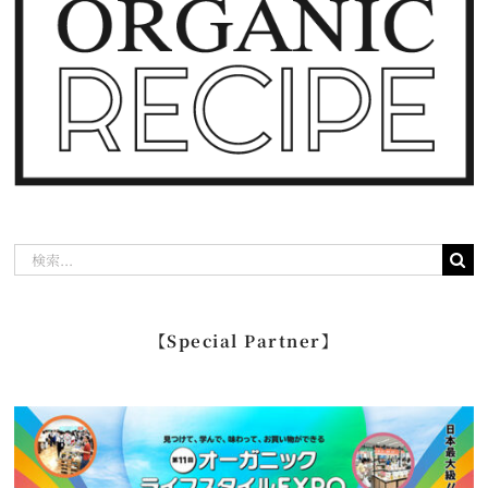
検
索
…
【Special Partner】