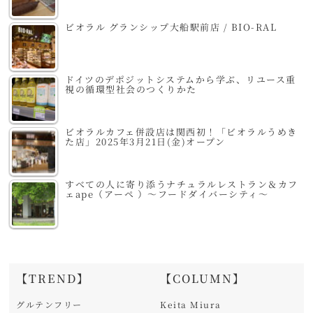
ビオラル グランシップ大船駅前店 / BIO-RAL
ドイツのデポジットシステムから学ぶ、リユース重
視の循環型社会のつくりかた
ビオラルカフェ併設店は関西初！「ビオラルうめき
た店」2025年3月21日(金)オープン
すべての人に寄り添うナチュラルレストラン＆カフ
ェape（アーペ ）～フードダイバーシティ～
【TREND】
【COLUMN】
グルテンフリー
Keita Miura