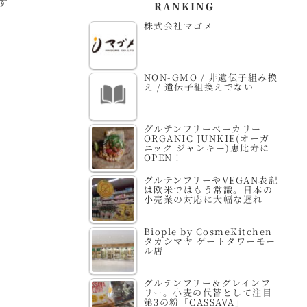
す
RANKING
株式会社マゴメ
NON-GMO / 非遺伝子組み換
え / 遺伝子組換えでない
グルテンフリーベーカリー
ORGANIC JUNKIE(オーガ
ニック ジャンキー)恵比寿に
OPEN！
グルテンフリーやVEGAN表記
は欧米ではもう常識。日本の
小売業の対応に大幅な遅れ
Biople by CosmeKitchen
タカシマヤ ゲートタワーモー
ル店
グルテンフリー＆グレインフ
リー。小麦の代替として注目
第3の粉「CASSAVA」