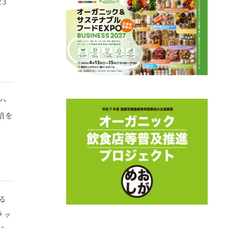
3
、
ハ
培を
る
ラッ