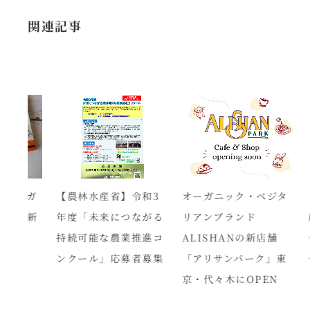
関連記事
ーガ
【農林水産省】令和3
オーガニック・ベジタ
【農
」新
年度「未来につながる
リアンブランド
農業
持続可能な農業推進コ
ALISHANの新店舗
令和
ンクール」応募者募集
「アリサンパーク」東
～1
京・代々木にOPEN