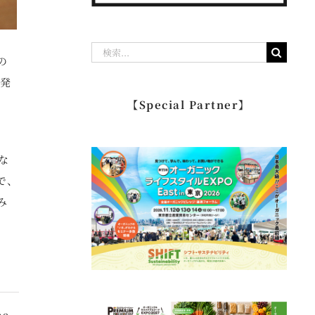
検
の
索
新発
…
【Special Partner】
な
で、
み