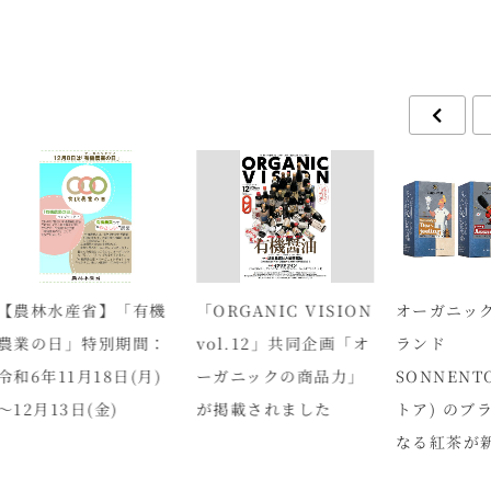
林水産省】「有機
「ORGANIC VISION
オーガニックハ
の日」特別期間：
vol.12」共同企画「オ
ランド
6年11月18日(月)
ーガニックの商品力」
SONNENTOR
2月13日(金)
が掲載されました
トア) のブラン
なる紅茶が新発