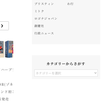
プリスティン
わ行
ミトク
ロゴナジャパン
創健社
行政ニュース
カテゴリーからさがす
ーブブ
風と光「有機ヴィーガ
【農林水産省】令和3
オ
カ
ンレトルトハヤシ」新
年度「未来につながる
リ
テ
(ゾネン
発売
持続可能な農業推進コ
A
ゴ
ド初と
ンクール」応募者募集
「
リ
売
京
ー
か