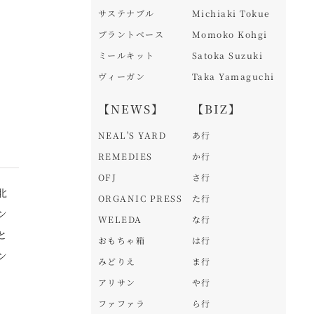
サステナブル
Michiaki Tokue
プラントベース
Momoko Kohgi
ミールキット
Satoka Suzuki
ヴィーガン
Taka Yamaguchi
【NEWS】
【BIZ】
NEAL'S YARD
あ行
REMEDIES
か行
OFJ
さ行
北
ORGANIC PRESS
た行
ン
WELEDA
な行
と
おもちゃ箱
は行
ン
みどりえ
ま行
アリサン
や行
ファファラ
ら行