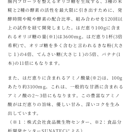
腸内フローラを整えるオリゴ糖を生成する、3種の米
糀と2種の酵素の活性を最大限に引き出すために、発
酵時間や糀や酵素の配合比率、組み合わせを120回以
上の試作を経て開発しました。はだ恵り100gに含ま
れるオリゴ糖の量(※1)は3600mg。はだ恵り1杯(3倍
希釈)で、オリゴ糖を多く含むと言われるきな粉(大さ
じ１)の4倍、てんさい糖(大さじ１)の5倍、バナナ(1
本)の11倍にもなります。
また、はだ恵りに含まれるアミノ酸量(※2)は、100g
あたり約3100mg。これは、一般的な甘酒に含まれる
アミノ酸の2～3倍にもなります。この豊富なアミノ
酸がはだ恵りの旨味、優しい甘み、深いコクを生み
出しています。
（※１：株式会社食品微生物センター、※2：食品分
析開発センターSUNATECによる）