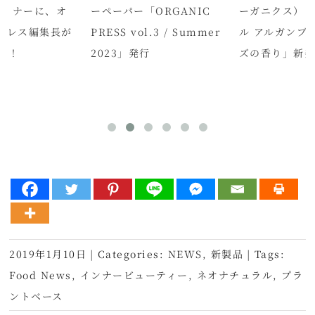
」セミナーに、オ
ーペーパー「ORGANIC
ーガニクス）「
プレス編集長が
PRESS vol.3 / Summer
ル アルガンブ
た！
2023」発行
ズの香り」新
2019年1月10日
|
Categories:
NEWS
,
新製品
|
Tags:
Food News
,
インナービューティー
,
ネオナチュラル
,
プラ
ントベース