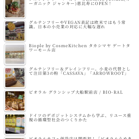
ーガニック ジャンキー)恵比寿にOPEN！
グルテンフリーやVEGAN表記は欧米ではもう常
識。日本の小売業の対応に大幅な遅れ
Biople by CosmeKitchen タカシマヤ ゲートタ
ワーモール店
グルテンフリー＆グレインフリー。小麦の代替とし
て注目第3の粉「CASSAVA」「ARROWROOT」
ビオラル グランシップ大船駅前店 / BIO-RAL
ドイツのデポジットシステムから学ぶ、リユース重
視の循環型社会のつくりかた
ビオラルカフェ併設店は関西初！「ビオラルうめき