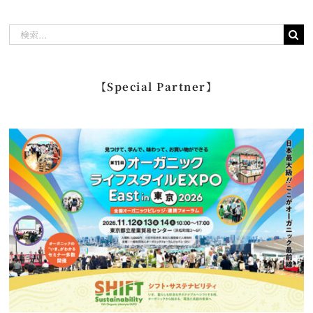
検
索
…
【Special Partner】