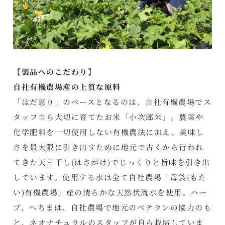
【製品へのこだわり】
自社有機農場産の上質な原料
「はだ恵り」のベースとなるのは、自社有機農場でス
タッフ自ら大切に育てたお米「小次郎米」。農薬や
化学肥料を一切使用しない有機農法に加え、美味し
さを最大限に引き出すために地元で古くから行われ
てきた天日干し(はさがけ)でじっくりと旨味を引き出
しています。使用する水は全て自社農場「母袋(もた
い)有機農場」産の清らかな天然伏流水を使用。ハー
ブ、へちまは、自社農場で地元のベテランの協力のも
と、ネオナチュラルのスタッフが自ら栽培していま