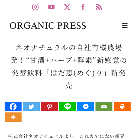
Skip
Instagram
YouTube
X
Facebook
Rss
to
content
ネオナチュラルの自社有機農場
発！“甘酒+ハーブ+酵素”新感覚の
発酵飲料「はだ恵(めぐ)り」新発
売
株式会社ネオナチュラルより、これまでにない新発