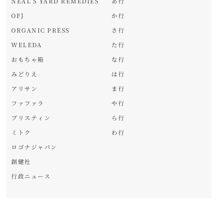
NEAL'S YARD REMEDIES
あ行
OFJ
か行
ORGANIC PRESS
さ行
WELEDA
た行
おもちゃ箱
な行
みどりえ
は行
アリサン
ま行
ファファラ
や行
プリスティン
ら行
ミトク
わ行
ロゴナジャパン
創健社
行政ニュース