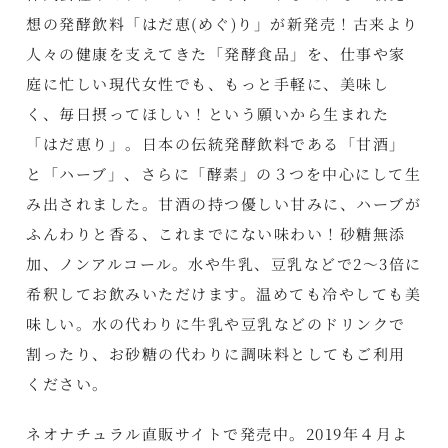
想の発酵飲料「はだ恵(めぐ)り」が新発売！古来より
人々の健康を支えてきた「発酵食品」を、仕事や家
庭に忙しい現代女性でも、もっと手軽に、美味し
く、毎日摂ってほしい！という願いから生まれた
「はだ恵り」。日本の伝統発酵飲料である「甘酒」
と「ハーブ」、さらに「酵素」の３つを中心にして生
み出されました。甘酒の持つ優しい甘みに、ハーブが
ふんわりと香る、これまでにない味わい！砂糖無添
加、ノンアルコール。水や牛乳、豆乳などで2～3倍に
希釈してお飲みいただけます。温めても冷やしても美
味しい。水の代わりに牛乳や豆乳などのドリンクで
割ったり、お砂糖の代わりに調味料としてもご利用
ください。
ネオナチュラル直販サイトで発売中。2019年４月よ