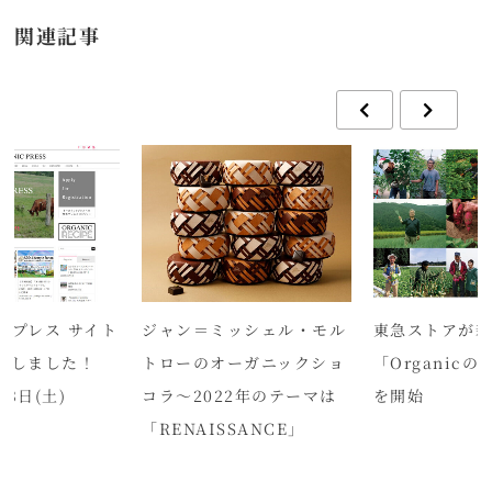
関連記事
クプレス サイト
ジャン＝ミッシェル・モル
東急ストアが
ルしました！
トローのオーガニックショ
「Organic
23日(土)
コラ～2022年のテーマは
を開始
「RENAISSANCE」