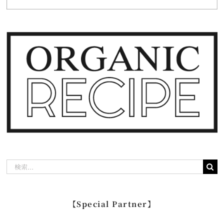
検
索
…
【Special Partner】