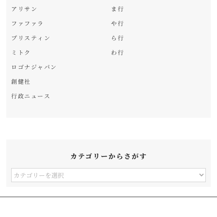
アリサン
ま行
ファファラ
や行
プリスティン
ら行
ミトク
わ行
ロゴナジャパン
創健社
行政ニュース
カテゴリーからさがす
カ
テ
ゴ
リ