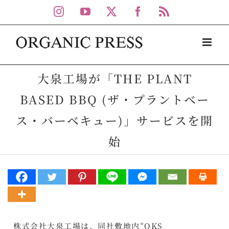
Skip
Instagram
YouTube
X
Facebook
Rss
to
content
大泉工場が「THE PLANT
BASED BBQ (ザ・プラントベー
ス・バーベキュー)」サービスを開
始
株式会社大泉工場は、同社敷地内“OKS