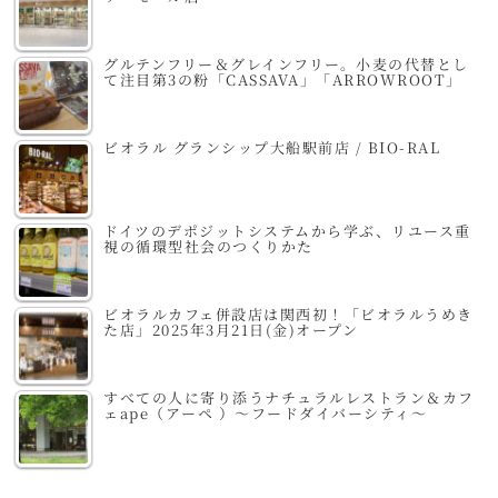
グルテンフリー＆グレインフリー。小麦の代替とし
て注目第3の粉「CASSAVA」「ARROWROOT」
ビオラル グランシップ大船駅前店 / BIO-RAL
ドイツのデポジットシステムから学ぶ、リユース重
視の循環型社会のつくりかた
ビオラルカフェ併設店は関西初！「ビオラルうめき
た店」2025年3月21日(金)オープン
すべての人に寄り添うナチュラルレストラン＆カフ
ェape（アーペ ）～フードダイバーシティ～