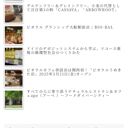
グルテンフリー＆グレインフリー。小麦の代替とし
て注目第3の粉「CASSAVA」「ARROWROOT」
ビオラル グランシップ大船駅前店 / BIO-RAL
ドイツのデポジットシステムから学ぶ、リユース重
視の循環型社会のつくりかた
ビオラルカフェ併設店は関西初！「ビオラルうめき
た店」2025年3月21日(金)オープン
すべての人に寄り添うナチュラルレストラン＆カフ
ェape（アーペ ）～フードダイバーシティ～