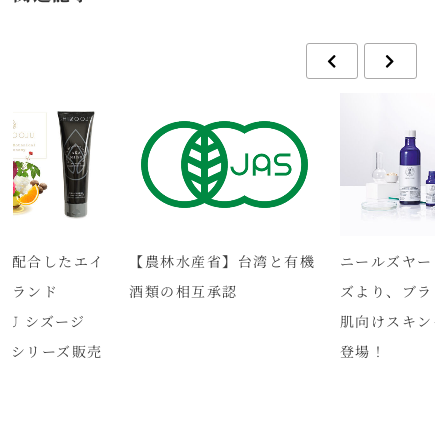
を配合したエイ
【農林水産省】台湾と有機
ニールズヤード
ブランド
酒類の相互承認
ズより、ブラ
OJU シズージ
肌向けスキン
アシリーズ販売
登場！