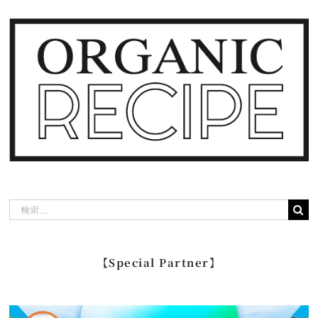
検
索
…
【Special Partner】