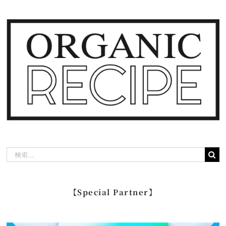
検
索
…
【Special Partner】