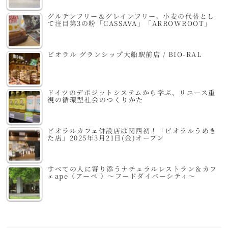
グルテンフリー＆グレインフリー。小麦の代替とし
て注目第3の粉「CASSAVA」「ARROWROOT」
ビオラル グランシップ大船駅前店 / BIO-RAL
ドイツのデポジットシステムから学ぶ、リユース重
視の循環型社会のつくりかた
ビオラルカフェ併設店は関西初！「ビオラルうめき
た店」2025年3月21日(金)オープン
すべての人に寄り添うナチュラルレストラン＆カフ
ェape（アーペ ）～フードダイバーシティ～