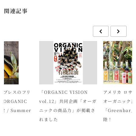
関連記事
クプレスのフリ
「ORGANIC VISION
アメリカ ロサ
ORGANIC
vol.12」共同企画「オーガ
オーガニック蒸
l.2 / Summer
ニックの商品力」が掲載さ
「Greenba
行
れました
陸！