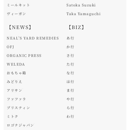
ミールキット
Satoka Suzuki
ヴィーガン
Taka Yamaguchi
【NEWS】
【BIZ】
NEAL'S YARD REMEDIES
あ行
OFJ
か行
ORGANIC PRESS
さ行
WELEDA
た行
おもちゃ箱
な行
みどりえ
は行
アリサン
ま行
ファファラ
や行
プリスティン
ら行
ミトク
わ行
ロゴナジャパン