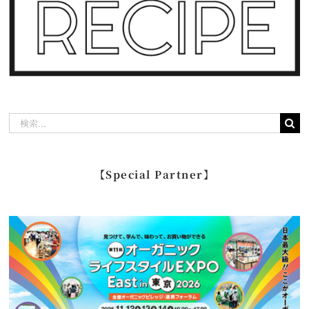
検
索
…
【Special Partner】