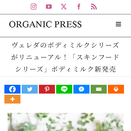
Skip
Instagram
YouTube
X
Facebook
Rss
to
content
ヴェレダのボディミルクシリーズ
がリニューアル！「スキンフード
シリーズ」ボディミルク新発売