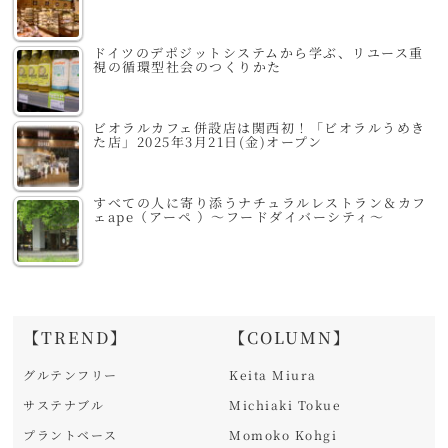
ドイツのデポジットシステムから学ぶ、リユース重
視の循環型社会のつくりかた
ビオラルカフェ併設店は関西初！「ビオラルうめき
た店」2025年3月21日(金)オープン
すべての人に寄り添うナチュラルレストラン＆カフ
ェape（アーペ ）～フードダイバーシティ～
【TREND】
【COLUMN】
グルテンフリー
Keita Miura
サステナブル
Michiaki Tokue
プラントベース
Momoko Kohgi