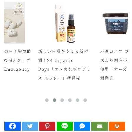
防災の日！緊急時
新しい日常を支える新習
パタゴニア プ
要な備えを。プ
慣！24 Organic
ズより国産不
Emergency
Days「マヌカ＆プロポリ
使用「オーガニ
ス スプレー」新発売
新発売