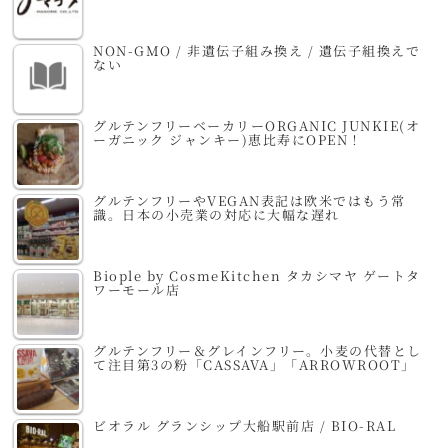
NON-GMO / 非遺伝子組み換え / 遺伝子組換えで
ない
グルテンフリーベーカリーORGANIC JUNKIE(オ
ーガニック ジャンキー)恵比寿にOPEN！
グルテンフリーやVEGAN表記は欧米ではもう常
識。日本の小売業の対応に大幅な遅れ
Biople by CosmeKitchen タカシマヤ ゲートタ
ワーモール店
グルテンフリー＆グレインフリー。小麦の代替とし
て注目第3の粉「CASSAVA」「ARROWROOT」
ビオラル グランシップ大船駅前店 / BIO-RAL