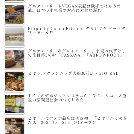
グルテンフリーやVEGAN表記は欧米ではもう常
識。日本の小売業の対応に大幅な遅れ
Biople by CosmeKitchen タカシマヤ ゲートタ
ワーモール店
グルテンフリー＆グレインフリー。小麦の代替とし
て注目第3の粉「CASSAVA」「ARROWROOT」
ビオラル グランシップ大船駅前店 / BIO-RAL
ドイツのデポジットシステムから学ぶ、リユース重
視の循環型社会のつくりかた
ビオラルカフェ併設店は関西初！「ビオラルうめき
た店」2025年3月21日(金)オープン