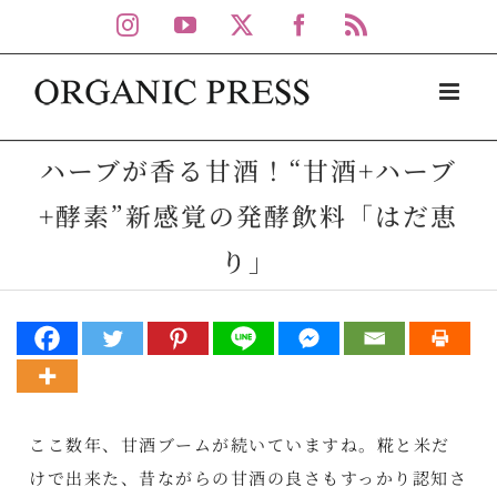
Skip
Instagram
YouTube
X
Facebook
Rss
to
content
ハーブが香る甘酒！“甘酒+ハーブ
+酵素”新感覚の発酵飲料「はだ恵
り」
ここ数年、甘酒ブームが続いていますね。糀と米だ
けで出来た、昔ながらの甘酒の良さもすっかり認知さ