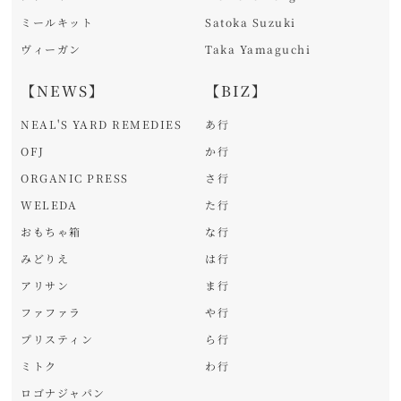
ミールキット
Satoka Suzuki
ヴィーガン
Taka Yamaguchi
【NEWS】
【BIZ】
NEAL'S YARD REMEDIES
あ行
OFJ
か行
ORGANIC PRESS
さ行
WELEDA
た行
おもちゃ箱
な行
みどりえ
は行
アリサン
ま行
ファファラ
や行
プリスティン
ら行
ミトク
わ行
ロゴナジャパン