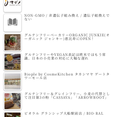
NON-GMO / 非遺伝子組み換え / 遺伝子組換えで
ない
グルテンフリーベーカリーORGANIC JUNKIE(オ
ーガニック ジャンキー)恵比寿にOPEN！
グルテンフリーやVEGAN表記は欧米ではもう常
識。日本の小売業の対応に大幅な遅れ
Biople by CosmeKitchen タカシマヤ ゲートタ
ワーモール店
グルテンフリー＆グレインフリー。小麦の代替とし
て注目第3の粉「CASSAVA」「ARROWROOT」
ビオラル グランシップ大船駅前店 / BIO-RAL