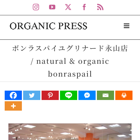
Skip
Instagram
YouTube
X
Facebook
Rss
to
content
ボンラスパイユグリナード永山店
/ natural & organic
bonraspail