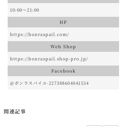
10:00～21:00
HP
https://bonraspail.com/
Web Shop
https://bonraspail.shop-pro.jp/
Facebook
@ボンラスパイユ-227388604041534
関連記事