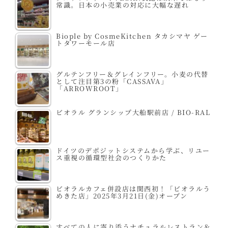
常識。日本の小売業の対応に大幅な遅れ
Biople by CosmeKitchen タカシマヤ ゲー
トタワーモール店
グルテンフリー＆グレインフリー。小麦の代替
として注目第3の粉「CASSAVA」
「ARROWROOT」
ビオラル グランシップ大船駅前店 / BIO-RAL
ドイツのデポジットシステムから学ぶ、リユー
ス重視の循環型社会のつくりかた
ビオラルカフェ併設店は関西初！「ビオラルう
めきた店」2025年3月21日(金)オープン
すべての人に寄り添うナチュラルレストラン＆