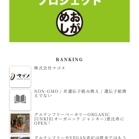
RANKING
株式会社マゴメ
NON-GMO / 非遺伝子組み換え / 遺伝子組換
えでない
グルテンフリーベーカリーORGANIC
JUNKIE(オーガニック ジャンキー)恵比寿に
OPEN！
グルテンフリーやVEGAN表記は欧米ではもう