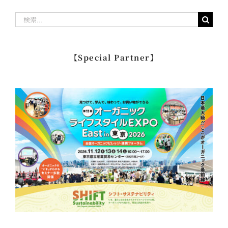
検
索
…
【Special Partner】