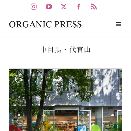
Skip
Instagram
YouTube
X
Facebook
Rss
to
content
中目黒・代官山