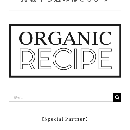
検
索
…
【Special Partner】