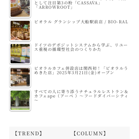
として注目第3の粉「CASSAVA」
「ARROWROOT」
ビオラル グランシップ大船駅前店 / BIO-RAL
ドイツのデポジットシステムから学ぶ、リユー
ス重視の循環型社会のつくりかた
ビオラルカフェ併設店は関西初！「ビオラルう
めきた店」2025年3月21日(金)オープン
すべての人に寄り添うナチュラルレストラン＆
カフェape（アーペ ）～フードダイバーシティ
～
【TREND】
【COLUMN】