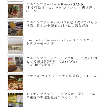
グルテンフリーベーカリーORGANIC
JUNKIE(オーガニック ジャンキー)恵比寿に
OPEN！
グルテンフリーやVEGAN表記は欧米ではもう
常識。日本の小売業の対応に大幅な遅れ
Biople by CosmeKitchen タカシマヤ ゲー
トタワーモール店
グルテンフリー＆グレインフリー。小麦の代替
として注目第3の粉「CASSAVA」
「ARROWROOT」
ビオラル グランシップ大船駅前店 / BIO-RAL
ドイツのデポジットシステムから学ぶ、リユー
ス重視の循環型社会のつくりかた