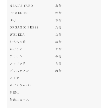
NEAL'S YARD
あ行
REMEDIES
か行
OFJ
さ行
ORGANIC PRESS
た行
WELEDA
な行
おもちゃ箱
は行
みどりえ
ま行
アリサン
や行
ファファラ
ら行
プリスティン
わ行
ミトク
ロゴナジャパン
創健社
行政ニュース