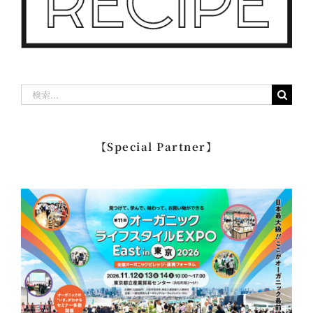
検
索
…
【Special Partner】