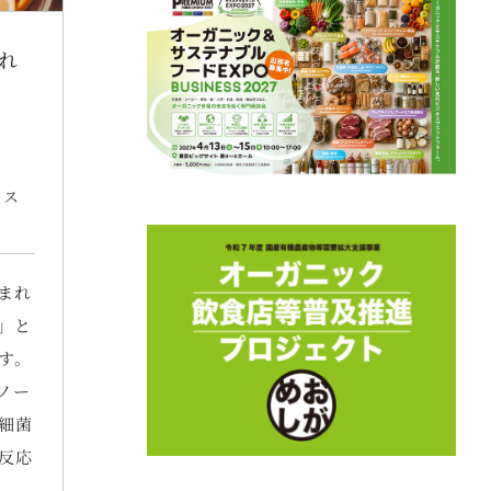
れ
ベス
まれ
」と
す。
ノー
細菌
反応