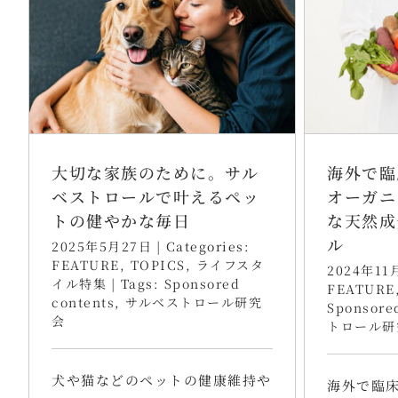
大切な家族のために。サル
海外で臨
ベストロールで叶えるペッ
オーガニ
トの健やかな毎日
な天然成
ル
2025年5月27日
|
Categories:
FEATURE
,
TOPICS
,
ライフスタ
2024年11
イル特集
|
Tags:
Sponsored
FEATURE
contents
,
サルベストロール研究
Sponsore
会
トロール研
犬や猫などのペットの健康維持や
海外で臨