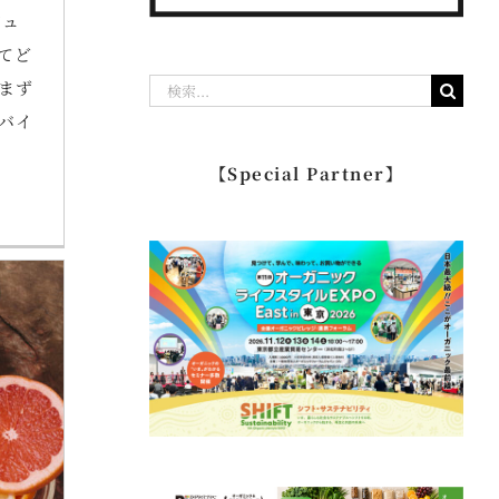
ビュ
てど
検
まず
索
バイ
…
【Special Partner】