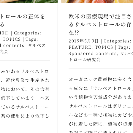
トロールの正体を
欧米の医療現場で注目さ
る
るサルベストロールの存
在!?
10日
|
Categories:
,
TOPICS
|
Tags:
2019年5月9日
|
Categories:
d contents
,
サルベス
FEATURE
,
TOPICS
|
Tags:
究会
Sponsored contents
,
サル
トロール研究会
恵みであるサルベストロ
オーガニック農産物に多く含
が、近代農業で生産され
る成分に「サルベストロール
作物において、その含有
いう植物性天然成分がありま
に低下しています。本来
サルベストロールはポリフェ
えているサルベストロー
ルなどの一種で植物にカビや
農薬の使用により低下し
が付着した際に、植物が防御
を起こす際に生成されます。