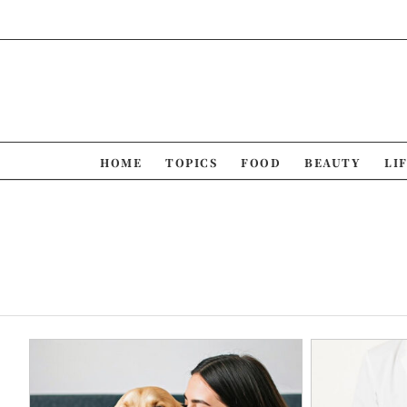
Skip
to
content
HOME
TOPICS
FOOD
BEAUTY
LI