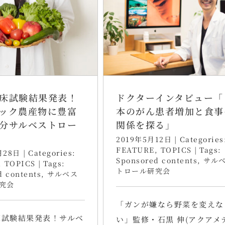
床試験結果発表！
ドクターインタビュー「
ック農産物に豊富
本のがん患者増加と食事
分サルベストロー
関係を探る」
2019年5月12日
|
Categories
FEATURE
,
TOPICS
|
Tags:
月28日
|
Categories:
Sponsored contents
,
サル
,
TOPICS
|
Tags:
トロール研究会
d contents
,
サルベス
究会
「ガンが嫌なら野菜を変えな
床試験結果発表！サルベ
い」監修・石黒 伸(アクアメ