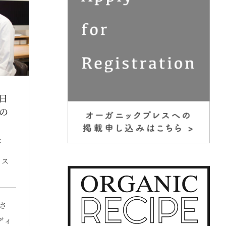
日
の
:
ベス
さ
ディ