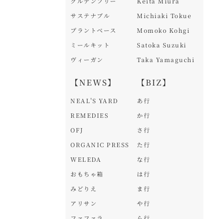
グルテンフリー
Keita Miura
サステナブル
Michiaki Tokue
プラントベース
Momoko Kohgi
ミールキット
Satoka Suzuki
ヴィーガン
Taka Yamaguchi
【NEWS】
【BIZ】
NEAL'S YARD
あ行
REMEDIES
か行
OFJ
さ行
ORGANIC PRESS
た行
WELEDA
な行
おもちゃ箱
は行
みどりえ
ま行
アリサン
や行
ファファラ
ら行