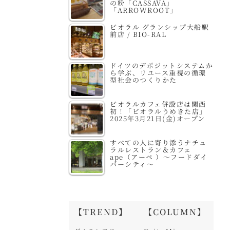
の粉「CASSAVA」
「ARROWROOT」
ビオラル グランシップ大船駅
前店 / BIO-RAL
ドイツのデポジットシステムか
ら学ぶ、リユース重視の循環
型社会のつくりかた
ビオラルカフェ併設店は関西
初！「ビオラルうめきた店」
2025年3月21日(金)オープン
すべての人に寄り添うナチュ
ラルレストラン＆カフェ
ape（アーペ ）～フードダイ
バーシティ～
【TREND】
【COLUMN】