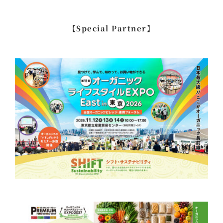
索
…
【Special Partner】