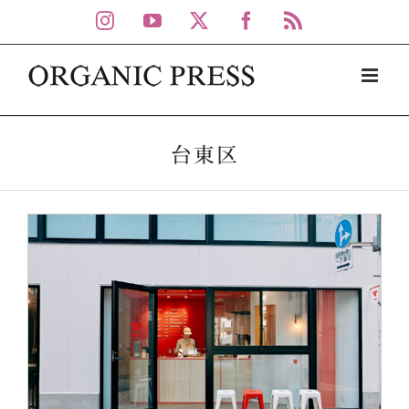
Skip
Instagram
YouTube
X
Facebook
Rss
to
content
台東区