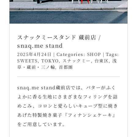
スナックミースタンド 蔵前店 /
snaq.me stand
2025年4月24日
|
Categories:
SHOP
|
Tags:
SWEETS
,
TOKYO
,
スナックミー
,
台東区
,
浅
草・蔵前・三ノ輪
,
首都圏
snaq.me stand蔵前店では、バターがふく
よかに香る生地にさまざまなフィリングを詰
めこみ、コロンと愛らしいキューブ型に焼き
あげた特製焼き菓子『フィナンシェケーキ』
をご用意しています。