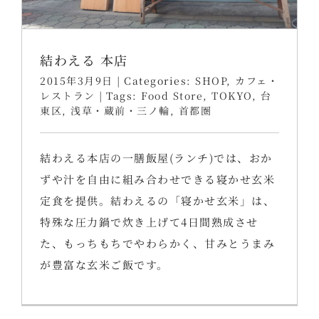
結わえる 本店
2015年3月9日
|
Categories:
SHOP
,
カフェ・
レストラン
|
Tags:
Food Store
,
TOKYO
,
台
東区
,
浅草・蔵前・三ノ輪
,
首都圏
結わえる本店の一膳飯屋(ランチ)では、おか
ずや汁を自由に組み合わせできる寝かせ玄米
定食を提供。結わえるの「寝かせ玄米」は、
特殊な圧力鍋で炊き上げて4日間熟成させ
た、もっちもちでやわらかく、甘みとうまみ
が豊富な玄米ご飯です。