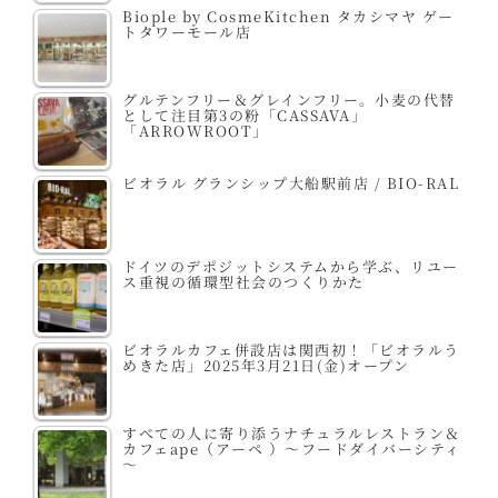
Biople by CosmeKitchen タカシマヤ ゲー
トタワーモール店
グルテンフリー＆グレインフリー。小麦の代替
として注目第3の粉「CASSAVA」
「ARROWROOT」
ビオラル グランシップ大船駅前店 / BIO-RAL
ドイツのデポジットシステムから学ぶ、リユー
ス重視の循環型社会のつくりかた
ビオラルカフェ併設店は関西初！「ビオラルう
めきた店」2025年3月21日(金)オープン
すべての人に寄り添うナチュラルレストラン＆
カフェape（アーペ ）～フードダイバーシティ
～