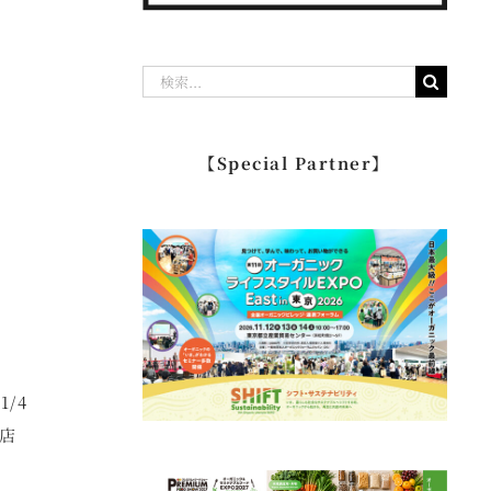
検
索
…
【Special Partner】
/4
店