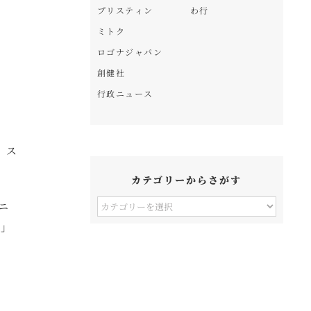
プリスティン
わ行
ミトク
ロゴナジャパン
創健社
行政ニュース
、ス
カテゴリーからさがす
カ
ニ
テ
 」
ゴ
リ
ー
か