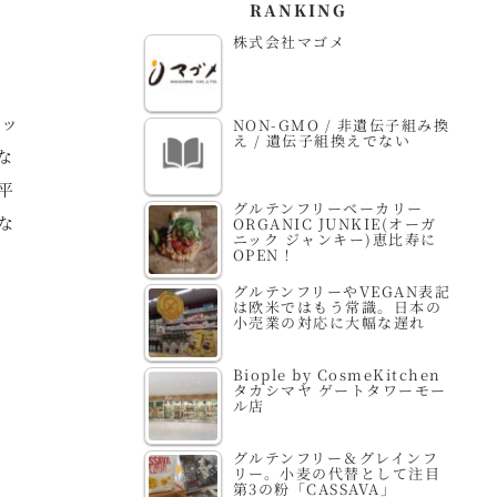
RANKING
株式会社マゴメ
ケッ
NON-GMO / 非遺伝子組み換
え / 遺伝子組換えでない
な
平
グルテンフリーベーカリー
な
ORGANIC JUNKIE(オーガ
ニック ジャンキー)恵比寿に
OPEN！
グルテンフリーやVEGAN表記
は欧米ではもう常識。日本の
小売業の対応に大幅な遅れ
Biople by CosmeKitchen
タカシマヤ ゲートタワーモー
ル店
グルテンフリー＆グレインフ
リー。小麦の代替として注目
第3の粉「CASSAVA」