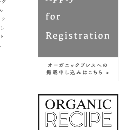
ルグ
の
アウ
化し
ト
。