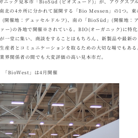
ガニック見本市「BioSüd (ビオズュード)」が、アウグスブ
の4カ所に分かれて展開する「Bio Messen」の1つ。東
st」(開催地：デュッセルドルフ)、南の「BioSüd」(開催地：
ヴァー)の各地で開催※されている。BIO(オーガニック)に特
が一堂に集い、商談をすることはもちろん、新製品や最新の
生産者とコミュニケーションを取るための大切な場でもある
業界関係者の間でも大変評価の高い見本市だ。
」「BioWest」は4月開催