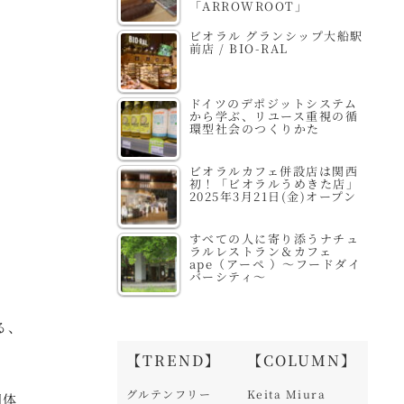
「ARROWROOT」
ビオラル グランシップ大船駅
前店 / BIO-RAL
ドイツのデポジットシステム
から学ぶ、リユース重視の循
環型社会のつくりかた
ビオラルカフェ併設店は関西
初！「ビオラルうめきた店」
2025年3月21日(金)オープン
すべての人に寄り添うナチュ
ラルレストラン＆カフェ
ape（アーペ ）～フードダイ
バーシティ～
る、
【TREND】
【COLUMN】
グルテンフリー
Keita Miura
団体