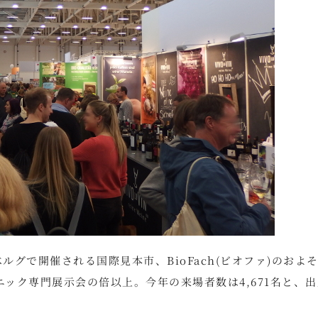
グで開催される国際見本市、BioFach(ビオファ)のおよそ1
ニック専門展示会の倍以上。今年の来場者数は4,671名と、出