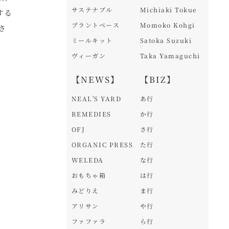
サステナブル
Michiaki Tokue
する
プラントベース
Momoko Kohgi
さ
ミールキット
Satoka Suzuki
ヴィーガン
Taka Yamaguchi
【NEWS】
【BIZ】
NEAL'S YARD
あ行
REMEDIES
か行
OFJ
さ行
ORGANIC PRESS
た行
WELEDA
な行
おもちゃ箱
は行
みどりえ
ま行
アリサン
や行
ファファラ
ら行