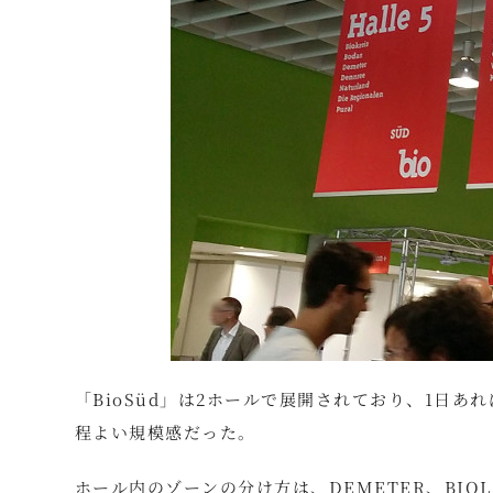
「BioSüd」は2ホールで展開されており、1日
程よい規模感だった。
ホール内のゾーンの分け方は、DEMETER、BIOL