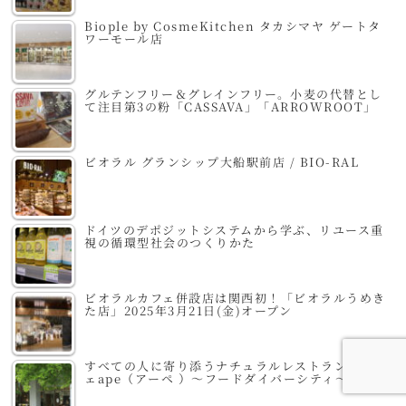
Biople by CosmeKitchen タカシマヤ ゲートタ
ワーモール店
グルテンフリー＆グレインフリー。小麦の代替とし
て注目第3の粉「CASSAVA」「ARROWROOT」
ビオラル グランシップ大船駅前店 / BIO-RAL
ドイツのデポジットシステムから学ぶ、リユース重
視の循環型社会のつくりかた
ビオラルカフェ併設店は関西初！「ビオラルうめき
た店」2025年3月21日(金)オープン
すべての人に寄り添うナチュラルレストラン＆カフ
ェape（アーペ ）～フードダイバーシティ～