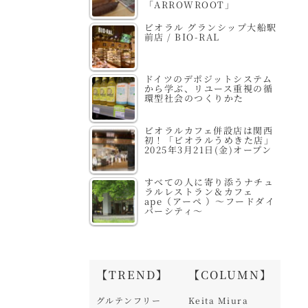
「ARROWROOT」
ビオラル グランシップ大船駅
前店 / BIO-RAL
ドイツのデポジットシステム
から学ぶ、リユース重視の循
環型社会のつくりかた
ビオラルカフェ併設店は関西
初！「ビオラルうめきた店」
2025年3月21日(金)オープン
すべての人に寄り添うナチュ
ラルレストラン＆カフェ
ape（アーペ ）～フードダイ
バーシティ～
【TREND】
【COLUMN】
グルテンフリー
Keita Miura