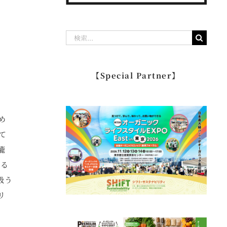
検
索
…
【Special Partner】
め
て
籠
ある
扱う
リ