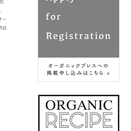
比
。
オー
門店