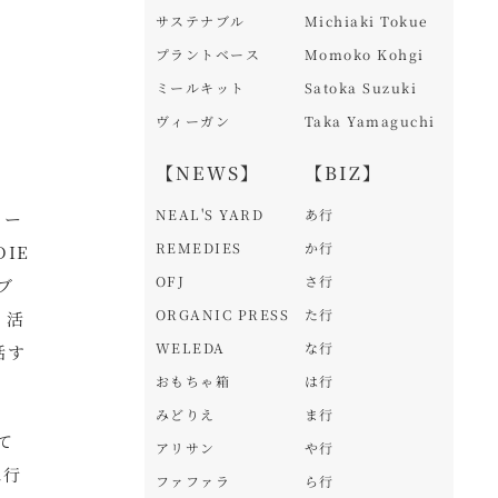
サステナブル
Michiaki Tokue
プラントベース
Momoko Kohgi
ミールキット
Satoka Suzuki
ヴィーガン
Taka Yamaguchi
【NEWS】
【BIZ】
NEAL'S YARD
あ行
リー
REMEDIES
か行
IE
OFJ
さ行
ブ
ORGANIC PRESS
た行
」活
WELEDA
な行
括す
おもちゃ箱
は行
みどりえ
ま行
て
アリサン
や行
に行
ファファラ
ら行