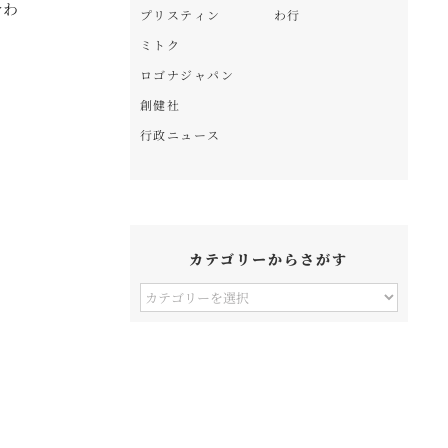
合わ
プリスティン
わ行
ミトク
ロゴナジャパン
創健社
行政ニュース
カテゴリーからさがす
カ
テ
ゴ
リ
ー
か