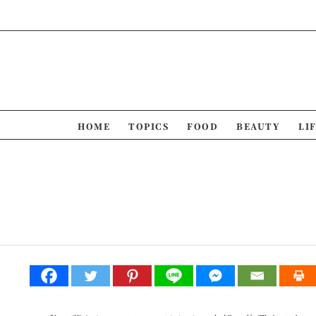
Skip
to
content
HOME
TOPICS
FOOD
BEAUTY
LI