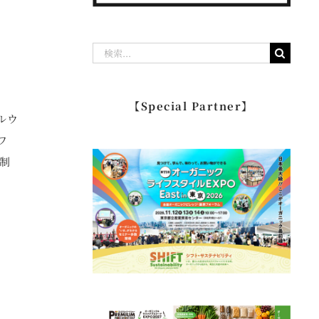
検
索
…
【Special Partner】
ルウ
ワ
制