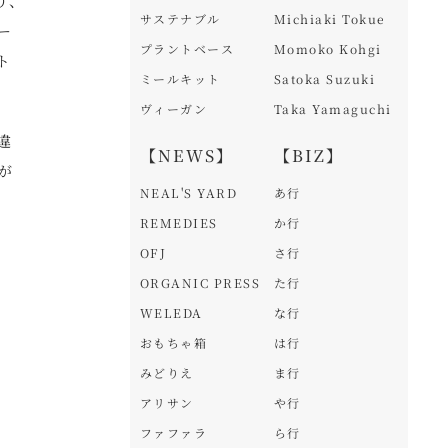
り、
サステナブル
Michiaki Tokue
ー
プラントベース
Momoko Kohgi
ト
ミールキット
Satoka Suzuki
ヴィーガン
Taka Yamaguchi
違
【NEWS】
【BIZ】
が
NEAL'S YARD
あ行
REMEDIES
か行
OFJ
さ行
ORGANIC PRESS
た行
WELEDA
な行
おもちゃ箱
は行
みどりえ
ま行
アリサン
や行
ファファラ
ら行