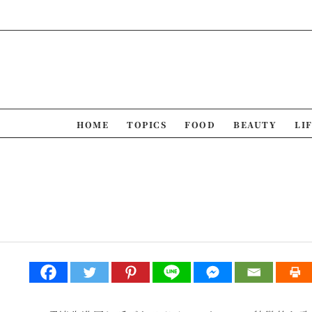
Skip
to
content
HOME
TOPICS
FOOD
BEAUTY
LI