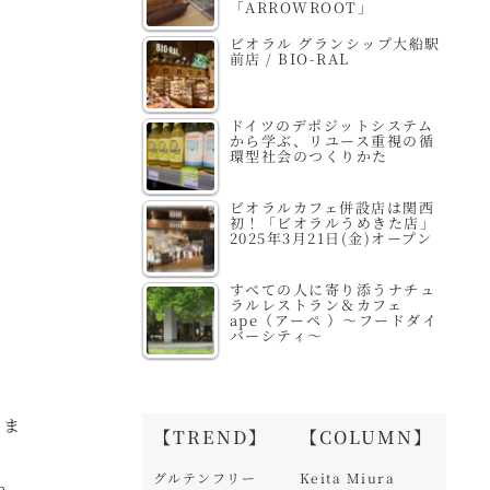
「ARROWROOT」
ビオラル グランシップ大船駅
前店 / BIO-RAL
ドイツのデポジットシステム
から学ぶ、リユース重視の循
環型社会のつくりかた
ビオラルカフェ併設店は関西
初！「ビオラルうめきた店」
2025年3月21日(金)オープン
すべての人に寄り添うナチュ
ラルレストラン＆カフェ
ape（アーペ ）～フードダイ
バーシティ～
みま
【TREND】
【COLUMN】
グルテンフリー
Keita Miura