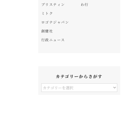
プリスティン
わ行
ミトク
ロゴナジャパン
創健社
行政ニュース
カテゴリーからさがす
カ
テ
ゴ
リ
ー
か