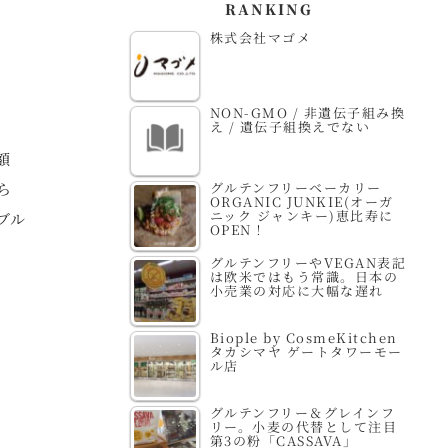
RANKING
株式会社マゴメ
NON-GMO / 非遺伝子組み換
え / 遺伝子組換えでない
額
グルテンフリーベーカリー
ら
ORGANIC JUNKIE(オーガ
ニック ジャンキー)恵比寿に
ブル
OPEN！
グルテンフリーやVEGAN表記
は欧米ではもう常識。日本の
小売業の対応に大幅な遅れ
Biople by CosmeKitchen
タカシマヤ ゲートタワーモー
ル店
グルテンフリー＆グレインフ
リー。小麦の代替として注目
第3の粉「CASSAVA」