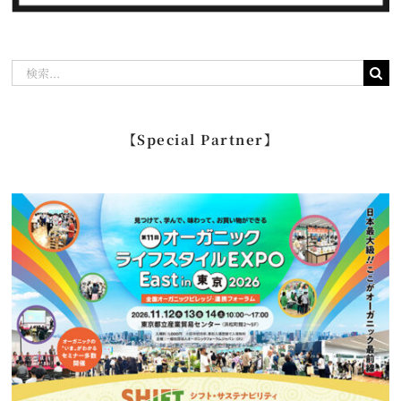
検
索
…
【Special Partner】