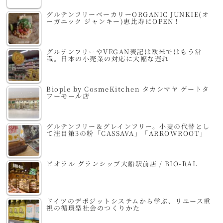
グルテンフリーベーカリーORGANIC JUNKIE(オ
ーガニック ジャンキー)恵比寿にOPEN！
グルテンフリーやVEGAN表記は欧米ではもう常
識。日本の小売業の対応に大幅な遅れ
Biople by CosmeKitchen タカシマヤ ゲートタ
ワーモール店
グルテンフリー＆グレインフリー。小麦の代替とし
て注目第3の粉「CASSAVA」「ARROWROOT」
ビオラル グランシップ大船駅前店 / BIO-RAL
ドイツのデポジットシステムから学ぶ、リユース重
視の循環型社会のつくりかた