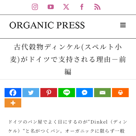
Skip
Instagram
YouTube
X
Facebook
Rss
to
content
古代穀物ディンケル(スペルト小
麦)がドイツで支持される理由－前
編
ドイツのパン屋でよく目にするのが“Dinkel（ディン
ケル）“と名がつくパン。オーガニックに限らず一般