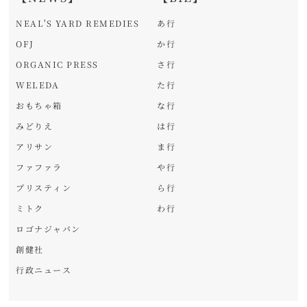
NEAL'S YARD REMEDIES
あ行
OFJ
か行
ORGANIC PRESS
さ行
WELEDA
た行
おもちゃ箱
な行
みどりえ
は行
アリサン
ま行
ファファラ
や行
プリスティン
ら行
ミトク
わ行
ロゴナジャパン
創健社
行政ニュース