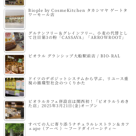
Biople by CosmeKitchen タカシマヤ ゲートタ
ワーモール店
グルテンフリー＆グレインフリー。小麦の代替とし
て注目第3の粉「CASSAVA」「ARROWROOT」
ビオラル グランシップ大船駅前店 / BIO-RAL
ドイツのデポジットシステムから学ぶ、リユース重
視の循環型社会のつくりかた
ビオラルカフェ併設店は関西初！「ビオラルうめき
た店」2025年3月21日(金)オープン
すべての人に寄り添うナチュラルレストラン＆カフ
ェape（アーペ ）～フードダイバーシティ～