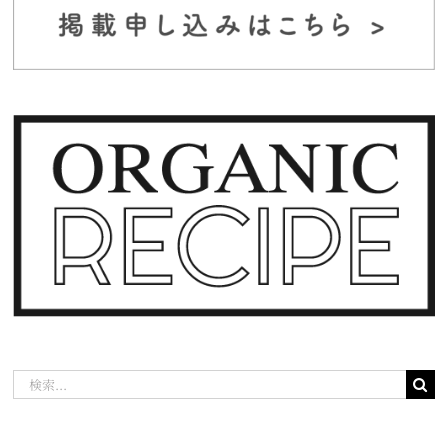
検
索
…