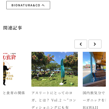
BIONATURA&CO へ
関連記事
クと食育の関係
アスリートにとってのヨ
国内旅気分でア
ガ、とは？ Vol.2 ～“コン
ーガニックを楽し
ディショニングにも有
HAWAII