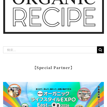
検
索
…
【Special Partner】