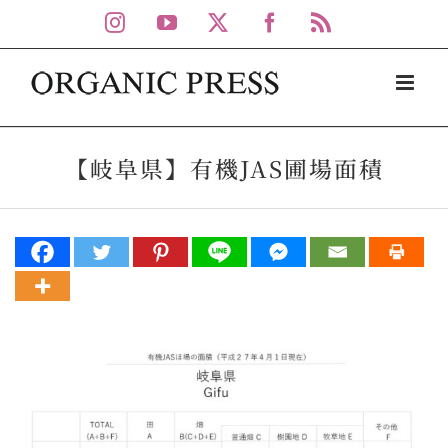
Skip
Instagram
YouTube
X
Facebook
Rss
to
content
【岐阜県】有機JAS圃場面積