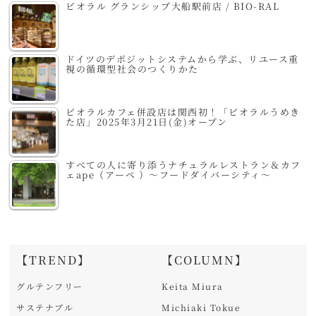
ビオラル グランシップ大船駅前店 / BIO-RAL
ドイツのデポジットシステムから学ぶ、リユース重
視の循環型社会のつくりかた
ビオラルカフェ併設店は関西初！「ビオラルうめき
た店」2025年3月21日(金)オープン
すべての人に寄り添うナチュラルレストラン＆カフ
ェape（アーペ ）～フードダイバーシティ～
【TREND】
【COLUMN】
グルテンフリー
Keita Miura
サステナブル
Michiaki Tokue