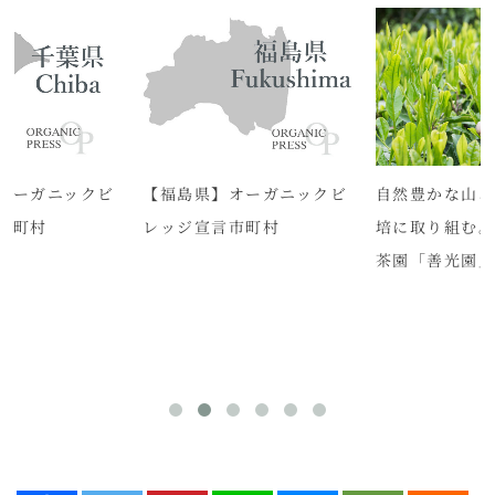
オーガニックビ
【福島県】オーガニックビ
自然豊かな山
市町村
レッジ宣言市町村
培に取り組む
茶園「善光園