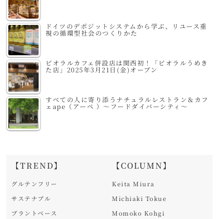
ドイツのデポジットシステムから学ぶ、リユース重
視の循環型社会のつくりかた
ビオラルカフェ併設店は関西初！「ビオラルうめき
た店」2025年3月21日(金)オープン
すべての人に寄り添うナチュラルレストラン＆カフ
ェape（アーペ ）～フードダイバーシティ～
【TREND】
【COLUMN】
グルテンフリー
Keita Miura
サステナブル
Michiaki Tokue
プラントベース
Momoko Kohgi