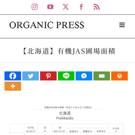
Skip
Instagram
YouTube
X
Facebook
Rss
to
content
【北海道】有機JAS圃場面積