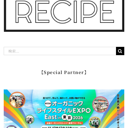
検
索
…
【Special Partner】