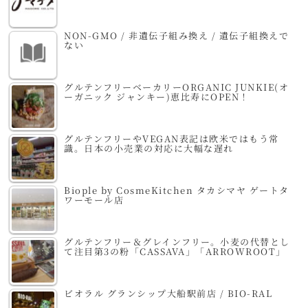
NON-GMO / 非遺伝子組み換え / 遺伝子組換えで
ない
グルテンフリーベーカリーORGANIC JUNKIE(オ
ーガニック ジャンキー)恵比寿にOPEN！
グルテンフリーやVEGAN表記は欧米ではもう常
識。日本の小売業の対応に大幅な遅れ
Biople by CosmeKitchen タカシマヤ ゲートタ
ワーモール店
グルテンフリー＆グレインフリー。小麦の代替とし
て注目第3の粉「CASSAVA」「ARROWROOT」
ビオラル グランシップ大船駅前店 / BIO-RAL