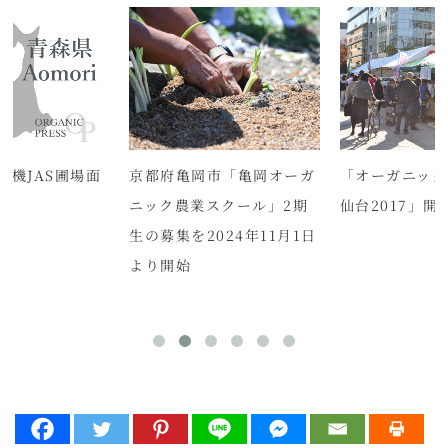
有機JAS圃場面
京都府亀岡市「亀岡オーガ
「オーガニック
ニック農業スクール」2期
仙台2017」
生の募集を2024年11月1日
より開始