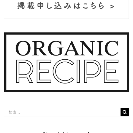
検
索
…