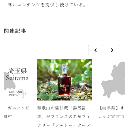
高いコンテンツを提供し続けている。
関連記事
オーガニックビ
和歌山の醤油蔵「湯浅醤
【岐阜県】オー
市町村
油」がフランスの老舗ワイ
レッジ宣言市
ナリー「シャトー・クーテ