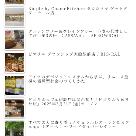
Biople by CosmeKitchen タカシマヤ ゲートタ
ワーモール店
グルテンフリー＆グレインフリー。小麦の代替とし
て注目第3の粉「CASSAVA」「ARROWROOT」
ビオラル グランシップ大船駅前店 / BIO-RAL
ドイツのデポジットシステムから学ぶ、リユース重
視の循環型社会のつくりかた
ビオラルカフェ併設店は関西初！「ビオラルうめき
た店」2025年3月21日(金)オープン
すべての人に寄り添うナチュラルレストラン＆カフ
ェape（アーペ ）～フードダイバーシティ～