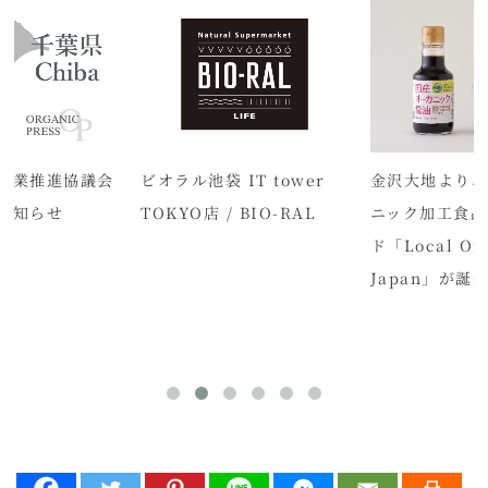
農業推進協議会
ビオラル池袋 IT tower
金沢大地より
お知らせ
TOKYO店 / BIO-RAL
ニック加工食品
ド「Local Org
Japan」が誕