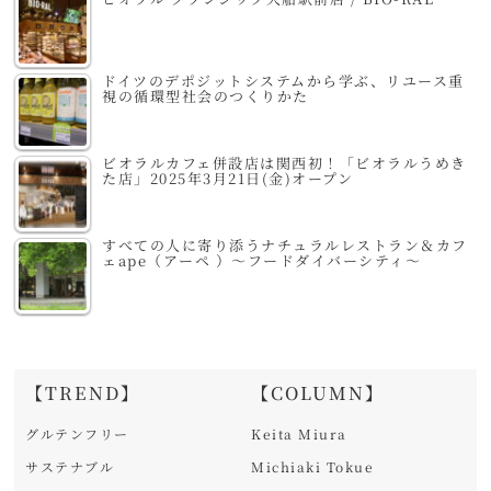
ドイツのデポジットシステムから学ぶ、リユース重
視の循環型社会のつくりかた
ビオラルカフェ併設店は関西初！「ビオラルうめき
た店」2025年3月21日(金)オープン
すべての人に寄り添うナチュラルレストラン＆カフ
ェape（アーペ ）～フードダイバーシティ～
【TREND】
【COLUMN】
グルテンフリー
Keita Miura
サステナブル
Michiaki Tokue