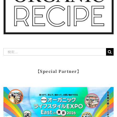
検
索
…
【Special Partner】