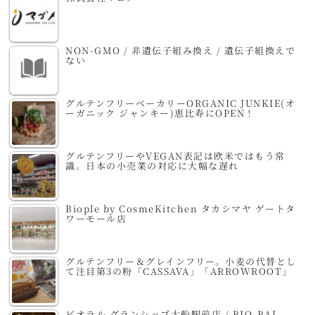
NON-GMO / 非遺伝子組み換え / 遺伝子組換えで
ない
グルテンフリーベーカリーORGANIC JUNKIE(オ
ーガニック ジャンキー)恵比寿にOPEN！
グルテンフリーやVEGAN表記は欧米ではもう常
識。日本の小売業の対応に大幅な遅れ
Biople by CosmeKitchen タカシマヤ ゲートタ
ワーモール店
グルテンフリー＆グレインフリー。小麦の代替とし
て注目第3の粉「CASSAVA」「ARROWROOT」
ビオラル グランシップ大船駅前店 / BIO-RAL