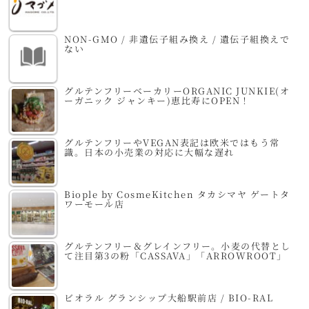
NON-GMO / 非遺伝子組み換え / 遺伝子組換えで
ない
グルテンフリーベーカリーORGANIC JUNKIE(オ
ーガニック ジャンキー)恵比寿にOPEN！
グルテンフリーやVEGAN表記は欧米ではもう常
識。日本の小売業の対応に大幅な遅れ
Biople by CosmeKitchen タカシマヤ ゲートタ
ワーモール店
グルテンフリー＆グレインフリー。小麦の代替とし
て注目第3の粉「CASSAVA」「ARROWROOT」
ビオラル グランシップ大船駅前店 / BIO-RAL