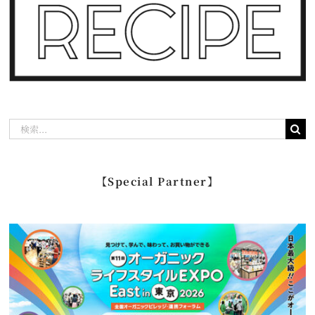
検
索
…
【Special Partner】