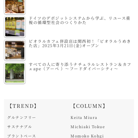
ドイツのデポジットシステムから学ぶ、リユース重
視の循環型社会のつくりかた
ビオラルカフェ併設店は関西初！「ビオラルうめき
た店」2025年3月21日(金)オープン
すべての人に寄り添うナチュラルレストラン＆カフ
ェape（アーペ ）～フードダイバーシティ～
【TREND】
【COLUMN】
グルテンフリー
Keita Miura
サステナブル
Michiaki Tokue
プラントベース
Momoko Kohgi