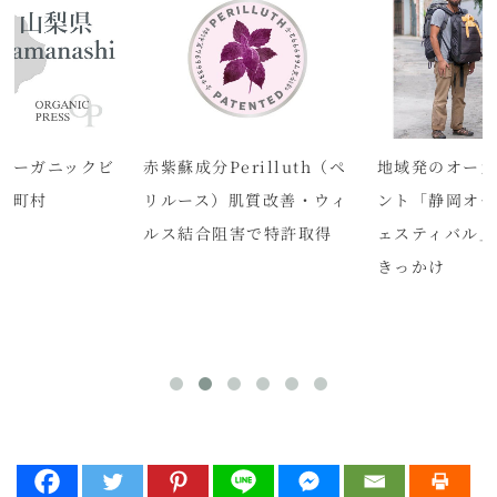
オーガニックビ
赤紫蘇成分Perilluth（ペ
地域発のオーガ
市町村
リルース）肌質改善・ウィ
ント「静岡オー
ルス結合阻害で特許取得
ェスティバル」
きっかけ