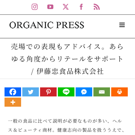
Skip
Instagram
YouTube
X
Facebook
Rss
to
content
売場での表現もアドバイス。あら
ゆる角度からリテールをサポート
/ 伊藤忠食品株式会社
一般の食品に比べて説明が必要なものが多い、ヘル
ス＆ビューティ商材。健康志向の製品を扱ううえで、