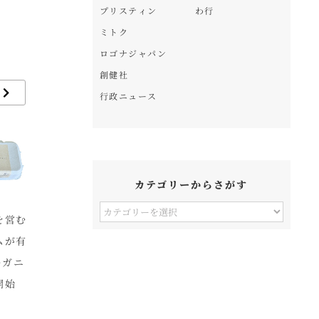
プリスティン
わ行
ミトク
ロゴナジャパン
創健社
行政ニュース
カテゴリーからさがす
カ
を営む
【北海道】オーガニッ
【インタビュー】【後
コ
テ
ムが有
クビレッジ宣言市町村
編】チャヴィペルト /
伸
ゴ
ーガニ
オーガニック飲食店等
ト
リ
開始
普及推進プロジェクト
ー
か