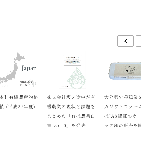
本】有機農産物格
株式会社坂ノ途中が有
大分県で養鶏業
績 (平成27年度)
機農業の現状と課題を
カジワラファー
まとめた「有機農業白
機JAS認証のオ
書 vol.0」を発表
ック卵の販売を