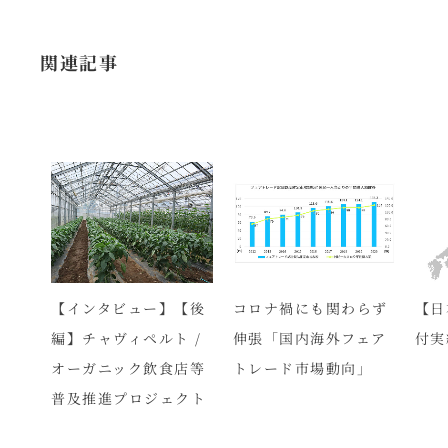
関連記事
ニッ
【インタビュー】【後
コロナ禍にも関わらず
【日
町村
編】チャヴィペルト /
伸張「国内海外フェア
付実
オーガニック飲食店等
トレード市場動向」
普及推進プロジェクト