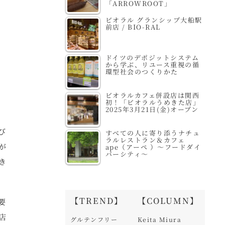
「ARROWROOT」
ビオラル グランシップ大船駅
前店 / BIO-RAL
ドイツのデポジットシステム
から学ぶ、リユース重視の循
環型社会のつくりかた
ビオラルカフェ併設店は関西
初！「ビオラルうめきた店」
2025年3月21日(金)オープン
び
すべての人に寄り添うナチュ
ラルレストラン＆カフェ
が
ape（アーペ ）～フードダイ
バーシティ～
き
【TREND】
【COLUMN】
要
店
グルテンフリー
Keita Miura