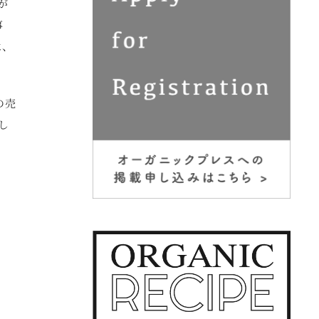
が
事
は、
の売
し