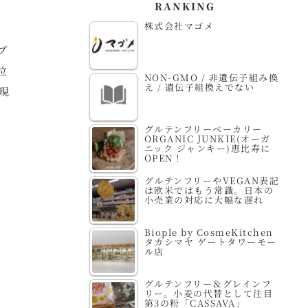
RANKING
株式会社マゴメ
プ
位
NON-GMO / 非遺伝子組み換
え / 遺伝子組換えでない
現
グルテンフリーベーカリー
ORGANIC JUNKIE(オーガ
ニック ジャンキー)恵比寿に
OPEN！
グルテンフリーやVEGAN表記
は欧米ではもう常識。日本の
小売業の対応に大幅な遅れ
Biople by CosmeKitchen
タカシマヤ ゲートタワーモー
ル店
グルテンフリー＆グレインフ
リー。小麦の代替として注目
第3の粉「CASSAVA」