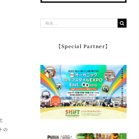
検
索
…
【Special Partner】
と
トの