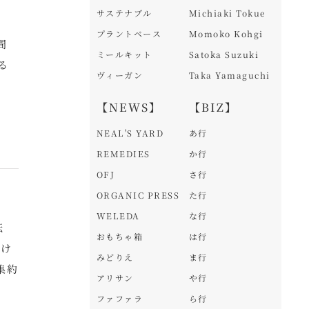
サステナブル
Michiaki Tokue
プラントベース
Momoko Kohgi
間
ミールキット
Satoka Suzuki
る
ヴィーガン
Taka Yamaguchi
【NEWS】
【BIZ】
NEAL'S YARD
あ行
REMEDIES
か行
OFJ
さ行
ORGANIC PRESS
た行
WELEDA
な行
転
おもちゃ箱
は行
駆け
みどりえ
ま行
集約
アリサン
や行
ファファラ
ら行