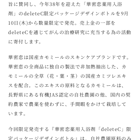
旨に賛同し、今年38年を迎えた「華密恋薬用入浴
剤」のdeleteC限定パッケージデザインボトルを9月
10日(木)から数量限定で発売。売上金の一部を
deleteCを通じてがんの治療研究に充当する為の活動
に寄付します。
華密恋は国産カモミールのスキンケアブランドです。
華密恋の全商品に独自の製法で非加熱抽出した、カ
モミールの全草（花・葉・茎）の国産カミツレエキ
スを配合。このエキスの原料となるカモミールは、
長野県にある有機JAS認定の自社農園の他、国内の契
約農家で農薬を使わずに、手間暇をかけて栽培して
います。
今回限定発売する『華密恋薬用入浴剤「deleteC」限
定パッケージデザインボトル』は、自社農園原料のみ