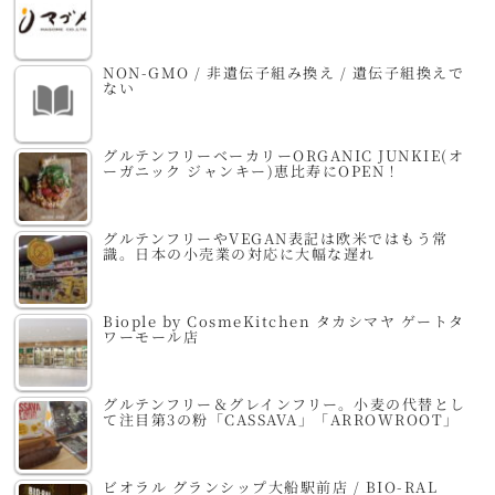
NON-GMO / 非遺伝子組み換え / 遺伝子組換えで
ない
グルテンフリーベーカリーORGANIC JUNKIE(オ
ーガニック ジャンキー)恵比寿にOPEN！
グルテンフリーやVEGAN表記は欧米ではもう常
識。日本の小売業の対応に大幅な遅れ
Biople by CosmeKitchen タカシマヤ ゲートタ
ワーモール店
グルテンフリー＆グレインフリー。小麦の代替とし
て注目第3の粉「CASSAVA」「ARROWROOT」
ビオラル グランシップ大船駅前店 / BIO-RAL