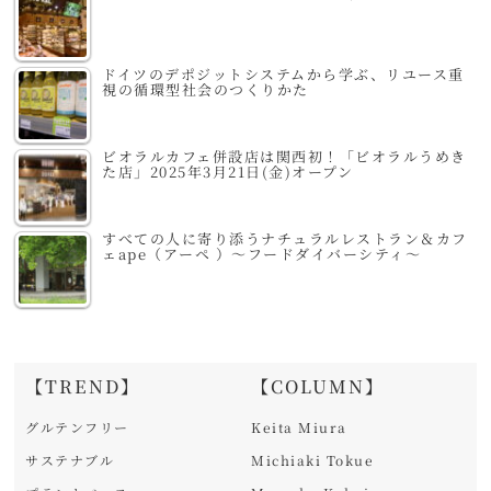
ドイツのデポジットシステムから学ぶ、リユース重
視の循環型社会のつくりかた
ビオラルカフェ併設店は関西初！「ビオラルうめき
た店」2025年3月21日(金)オープン
すべての人に寄り添うナチュラルレストラン＆カフ
ェape（アーペ ）～フードダイバーシティ～
【TREND】
【COLUMN】
グルテンフリー
Keita Miura
サステナブル
Michiaki Tokue