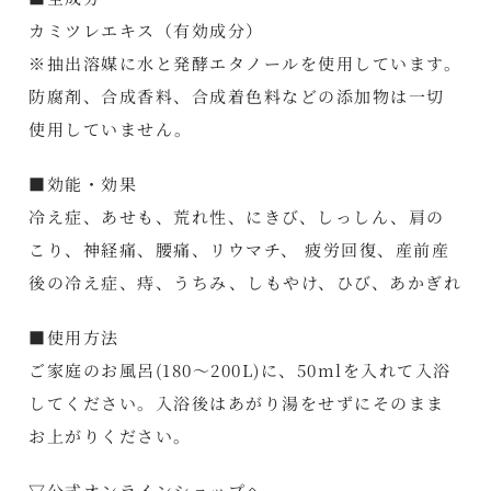
カミツレエキス（有効成分）
※抽出溶媒に水と発酵エタノールを使用しています。
防腐剤、合成香料、合成着色料などの添加物は一切
使用していません。
■効能・効果
冷え症、あせも、荒れ性、にきび、しっしん、肩の
こり、神経痛、腰痛、リウマチ、 疲労回復、産前産
後の冷え症、痔、うちみ、しもやけ、ひび、あかぎれ
■使用方法
ご家庭のお風呂(180～200L)に、50mlを入れて入浴
してください。入浴後はあがり湯をせずにそのまま
お上がりください。
▽公式オンラインショップへ