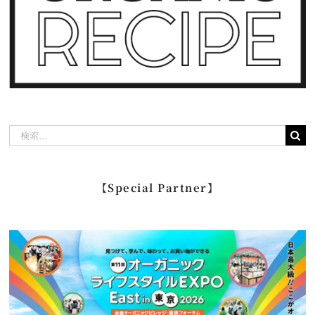
検
索
…
【Special Partner】