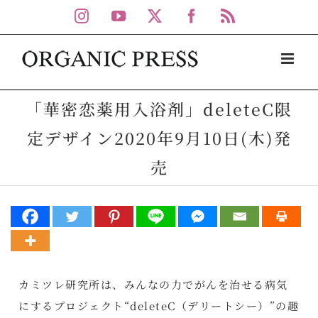
Skip
Instagram
YouTube
X
Facebook
Rss
to
content
「華密恋薬用入浴剤」deleteC限
定デザイン2020年9月10日(木)発
売
カミツレ研究所は、みんなの力でがんを治せる病気
にするプロジェクト“deleteC（デリートシー）”の趣