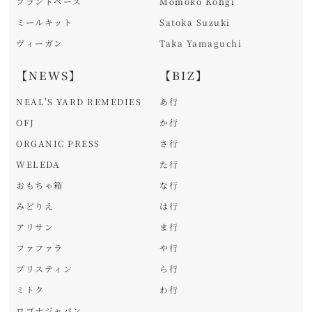
プラントベース
Momoko Kohgi
ミールキット
Satoka Suzuki
ヴィーガン
Taka Yamaguchi
【NEWS】
【BIZ】
NEAL'S YARD REMEDIES
あ行
OFJ
か行
ORGANIC PRESS
さ行
WELEDA
た行
おもちゃ箱
な行
みどりえ
は行
アリサン
ま行
ファファラ
や行
プリスティン
ら行
ミトク
わ行
ロゴナジャパン