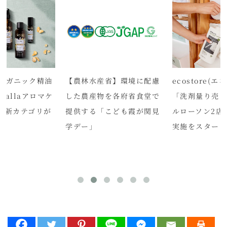
ーガニック精油
【農林水産省】環境に配慮
ecostore(
fallaアロマケ
した農産物を各府省食堂で
「洗剤量り売
に新カテゴリが
提供する「こども霞が関見
ルローソン2店
学デー」
実施をスター