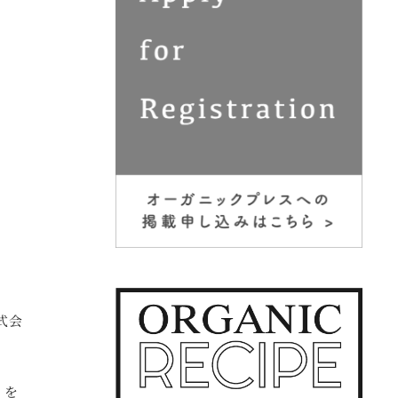
式会
」を