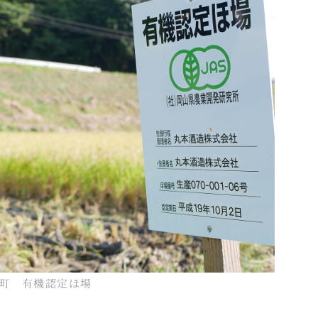
町 有機認定ほ場