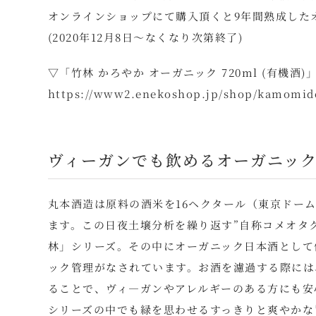
オンラインショップにて購入頂くと9年間熟成した
(2020年12月8日～なくなり次第終了)
▽「竹林 かろやか オーガニック 720ml (有機酒
https://www2.enekoshop.jp/shop/kamomido
ヴィーガンでも飲めるオーガニッ
丸本酒造は原料の酒米を16ヘクタール（東京ドー
ます。この日夜土壌分析を繰り返す”自称コメオタク
林」シリーズ。その中にオーガニック日本酒として
ック管理がなされています。お酒を濾過する際には
ることで、ヴィ―ガンやアレルギーのある方にも安
シリーズの中でも緑を思わせるすっきりと爽やかな