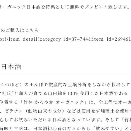
オーガニック日本酒を特典として無料でプレゼント致します
)」のご購入はこちら
ri/item_detail?category_id=374744&item_id=26946
ク日本酒
ム４つほど）の田んぼで徹底的な土壌分析をしながら栽培して
杜氏”と蔵人が育てる山田錦を100％使用した日本酒である
位置する「竹林 かろやか オーガニック」は、全工程でオー
、ゼラチン（動物由来の成分）などは使用せず珪藻土を使用
心してお飲みいただける日本酒となっています。そして「竹
旨味と甘味は、日本酒初心者の方々からも「飲みやすい」と