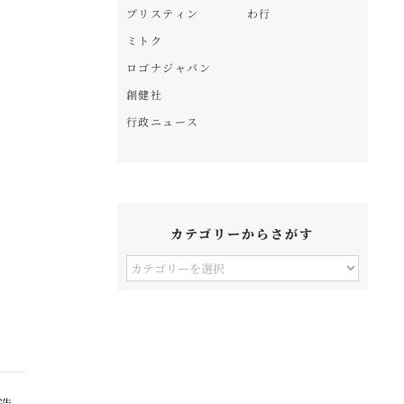
プリスティン
わ行
ミトク
ロゴナジャパン
創健社
行政ニュース
カテゴリーからさがす
カ
テ
ゴ
リ
ー
か
造