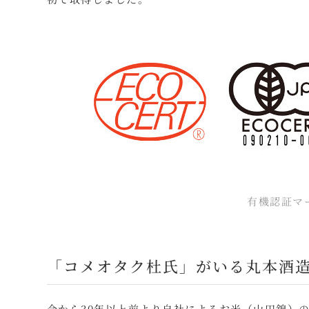
有機認証マ
「コメオタク杜氏」がいる丸本酒
今から30年以上前より自社によるお米（山田錦）