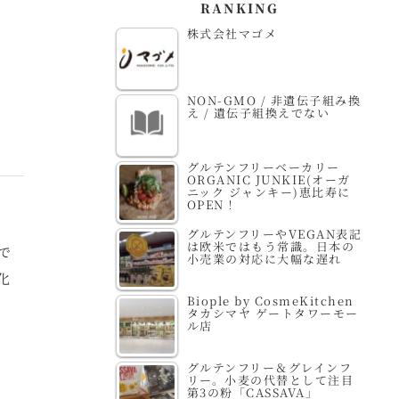
RANKING
株式会社マゴメ
NON-GMO / 非遺伝子組み換
え / 遺伝子組換えでない
グルテンフリーベーカリー
ORGANIC JUNKIE(オーガ
ニック ジャンキー)恵比寿に
OPEN！
グルテンフリーやVEGAN表記
は欧米ではもう常識。日本の
で
小売業の対応に大幅な遅れ
化
Biople by CosmeKitchen
タカシマヤ ゲートタワーモー
ル店
グルテンフリー＆グレインフ
リー。小麦の代替として注目
第3の粉「CASSAVA」