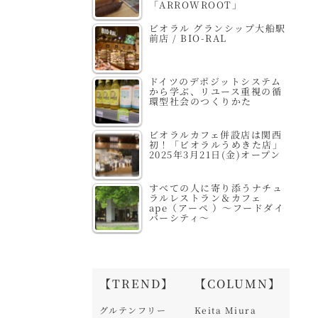
「ARROWROOT」
ビオラル グランシップ大船駅
前店 / BIO-RAL
ドイツのデポジットシステム
から学ぶ、リユース重視の循
環型社会のつくりかた
ビオラルカフェ併設店は関西
初！「ビオラルうめきた店」
2025年3月21日(金)オープン
すべての人に寄り添うナチュ
ラルレストラン＆カフェ
ape（アーペ ）～フードダイ
バーシティ～
【TREND】
【COLUMN】
グルテンフリー
Keita Miura