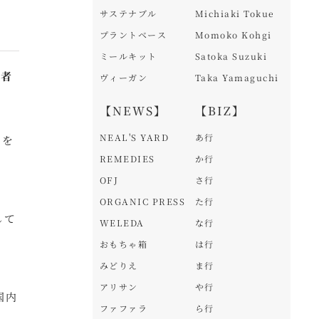
サステナブル
Michiaki Tokue
プラントベース
Momoko Kohgi
ミールキット
Satoka Suzuki
理者
ヴィーガン
Taka Yamaguchi
【NEWS】
【BIZ】
NEAL'S YARD
あ行
」を
REMEDIES
か行
OFJ
さ行
ORGANIC PRESS
た行
して
WELEDA
な行
おもちゃ箱
は行
みどりえ
ま行
アリサン
や行
国内
ファファラ
ら行