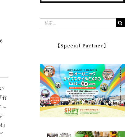
。
検
索
…
16
【Special Partner】
い
「竹
ガニ
す
林」
ご