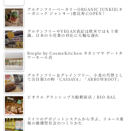
グルテンフリーベーカリーORGANIC JUNKIE(オ
ーガニック ジャンキー)恵比寿にOPEN！
グルテンフリーやVEGAN表記は欧米ではもう常
識。日本の小売業の対応に大幅な遅れ
Biople by CosmeKitchen タカシマヤ ゲートタ
ワーモール店
グルテンフリー＆グレインフリー。小麦の代替とし
て注目第3の粉「CASSAVA」「ARROWROOT」
ビオラル グランシップ大船駅前店 / BIO-RAL
ドイツのデポジットシステムから学ぶ、リユース重
視の循環型社会のつくりかた