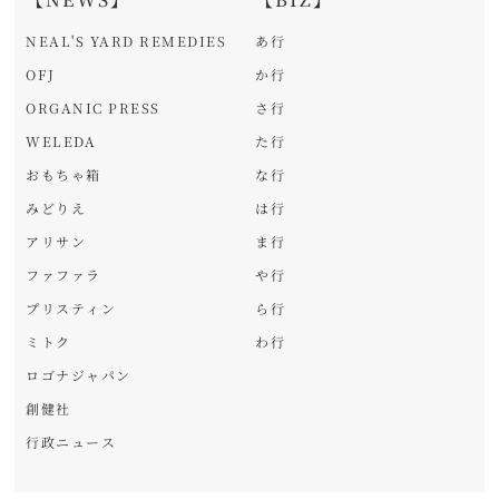
NEAL'S YARD REMEDIES
あ行
OFJ
か行
ORGANIC PRESS
さ行
WELEDA
た行
おもちゃ箱
な行
みどりえ
は行
アリサン
ま行
ファファラ
や行
プリスティン
ら行
ミトク
わ行
ロゴナジャパン
創健社
行政ニュース