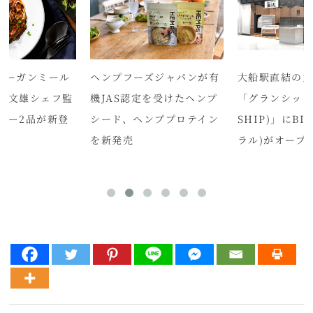
ヴィーガンミール
ヘンプフーズジャパンが有
大船駅直結の
澤文雄シェフ監
機JAS認定を受けたヘンプ
「グランシップ(
ュー2品が新登
シード、ヘンププロテイン
SHIP)」にBI
を新発売
ラル)がオープ