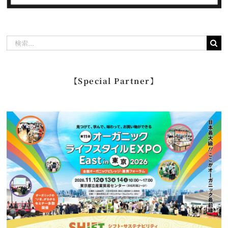
検
索
…
【Special Partner】