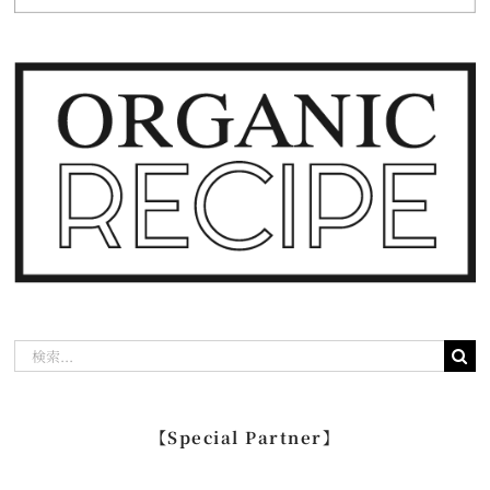
検
索
…
【Special Partner】