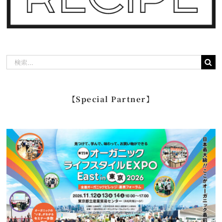
検
索
…
【Special Partner】