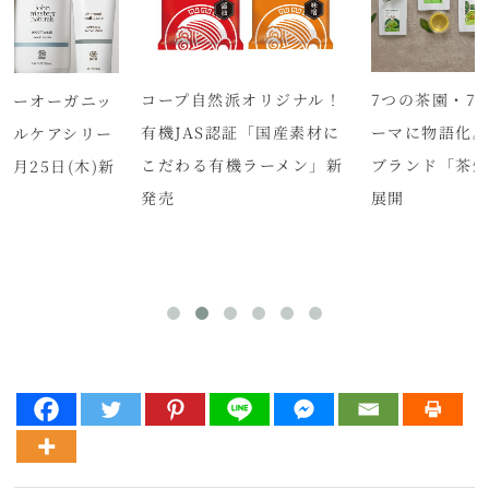
コープ自然派オリジナル！
7つの茶園・7
ターオーガニッ
有機JAS認証「国産素材に
ーマに物語化
ラルケアシリー
こだわる有機ラーメン」新
ブランド「茶
年3月25日(木)新
発売
展開