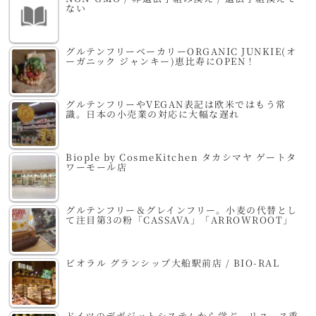
ない
グルテンフリーベーカリーORGANIC JUNKIE(オ
ーガニック ジャンキー)恵比寿にOPEN！
グルテンフリーやVEGAN表記は欧米ではもう常
識。日本の小売業の対応に大幅な遅れ
Biople by CosmeKitchen タカシマヤ ゲートタ
ワーモール店
グルテンフリー＆グレインフリー。小麦の代替とし
て注目第3の粉「CASSAVA」「ARROWROOT」
ビオラル グランシップ大船駅前店 / BIO-RAL
ドイツのデポジットシステムから学ぶ、リユース重