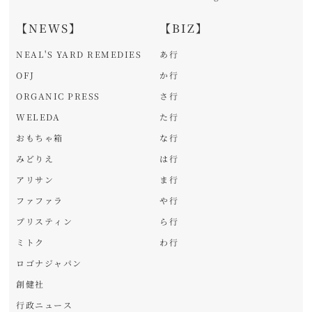
【NEWS】
【BIZ】
NEAL'S YARD REMEDIES
あ行
OFJ
か行
ORGANIC PRESS
さ行
WELEDA
た行
おもちゃ箱
な行
みどりえ
は行
アリサン
ま行
ファファラ
や行
プリスティン
ら行
ミトク
わ行
ロゴナジャパン
創健社
行政ニュース