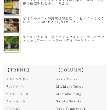
視の循環型社会のつくりかた
ビオラルカフェ併設店は関西初！「ビオラルうめき
た店」2025年3月21日(金)オープン
すべての人に寄り添うナチュラルレストラン＆カフ
ェape（アーペ ）～フードダイバーシティ～
【TREND】
【COLUMN】
グルテンフリー
Keita Miura
サステナブル
Michiaki Tokue
プラントベース
Momoko Kohgi
ミールキット
Satoka Suzuki
ヴィーガン
Taka Yamaguchi