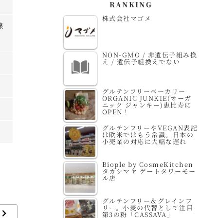
RANKING
株式会社マゴメ
線
NON-GMO / 非遺伝子組み換
え / 遺伝子組換えでない
グルテンフリーベーカリー
ORGANIC JUNKIE(オーガ
ニック ジャンキー)恵比寿に
OPEN！
グルテンフリーやVEGAN表記
は欧米ではもう常識。日本の
小売業の対応に大幅な遅れ
Biople by CosmeKitchen
タカシマヤ ゲートタワーモー
ル店
グルテンフリー＆グレインフ
リー。小麦の代替として注目
第3の粉「CASSAVA」