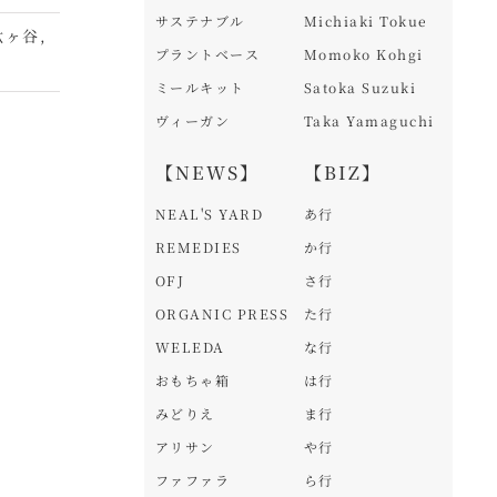
サステナブル
Michiaki Tokue
駄ヶ谷
,
プラントベース
Momoko Kohgi
ミールキット
Satoka Suzuki
ヴィーガン
Taka Yamaguchi
【NEWS】
【BIZ】
NEAL'S YARD
あ行
REMEDIES
か行
OFJ
さ行
ORGANIC PRESS
た行
WELEDA
な行
おもちゃ箱
は行
みどりえ
ま行
アリサン
や行
ファファラ
ら行