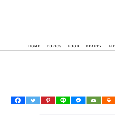
Skip
to
content
HOME
TOPICS
FOOD
BEAUTY
LI