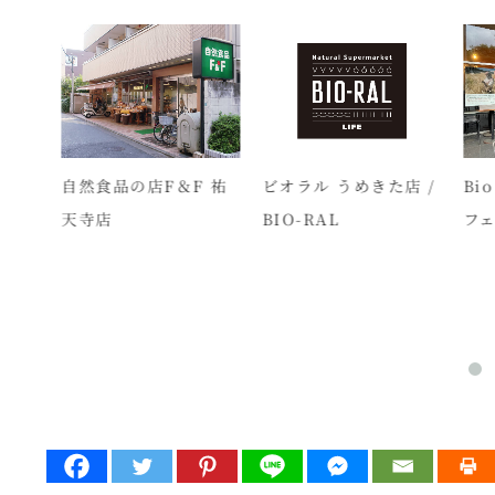
自然食品の店F＆F 祐
ビオラル うめきた店 /
Bio
 タカ
天寺店
BIO-RAL
フェ
ワーモ