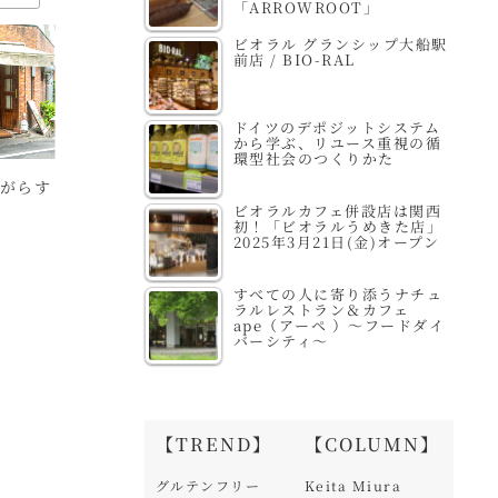
「ARROWROOT」
ビオラル グランシップ大船駅
前店 / BIO-RAL
ドイツのデポジットシステム
から学ぶ、リユース重視の循
環型社会のつくりかた
がらす
Biople by
自然食品の店F＆F 祐
ビ
ビオラルカフェ併設店は関西
CosmeKitchen タカ
天寺店
B
初！「ビオラルうめきた店」
2025年3月21日(金)オープン
シマヤ ゲートタワーモ
ール店
すべての人に寄り添うナチュ
ラルレストラン＆カフェ
ape（アーペ ）～フードダイ
バーシティ～
【TREND】
【COLUMN】
グルテンフリー
Keita Miura