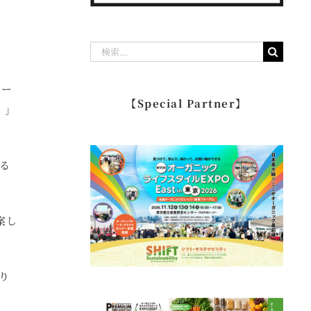
検
索
マー
…
【Special Partner】
）」
る
案し
り