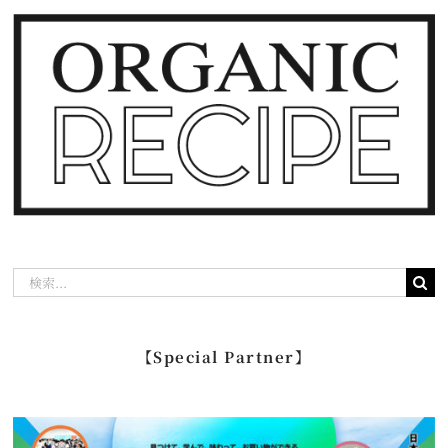
検
索
…
【Special Partner】