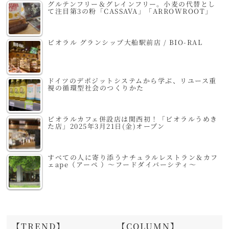
グルテンフリー＆グレインフリー。小麦の代替とし
て注目第3の粉「CASSAVA」「ARROWROOT」
ビオラル グランシップ大船駅前店 / BIO-RAL
ドイツのデポジットシステムから学ぶ、リユース重
視の循環型社会のつくりかた
ビオラルカフェ併設店は関西初！「ビオラルうめき
た店」2025年3月21日(金)オープン
すべての人に寄り添うナチュラルレストラン＆カフ
ェape（アーペ ）～フードダイバーシティ～
【TREND】
【COLUMN】