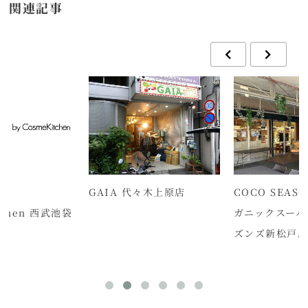
関連記事
GAIA 代々木上原店
COCO SEASON
chen 西武池袋
ガニックスーパー
ズンズ新松戸店