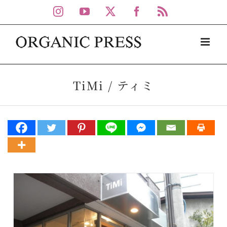
Skip
Instagram
YouTube
X
Facebook
Rss
to
content
TiMi / ティミ